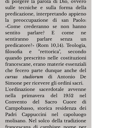
di porgere la parola di Dio, ovvero 
sulle tecniche e sulla forma della 
predicazione, interpretando appieno 
la preoccupazione di san Paolo: 
«Come crederanno se non hanno 
sentito parlare? E come ne 
sentiranno parlare senza un 
predicatore?» (Rom 10,14). Teologia, 
filosofia e "rettorica", secondo 
quando prescritto nelle costituzioni 
francescane, erano materie essenziali 
che fecero parte dunque anche del 
cursus studiorum
 di Antonio De 
Simone per ricevere gli ordini sacri.
L'ordinazione sacerdotale avvenne 
nella primavera del 1952 nel 
Convento del Sacro Cuore di 
Campobasso, storica residenza dei 
Padri Cappuccini nel capoluogo 
molisano. Nel solco della tradizione 
francescana di cambiare nome per 