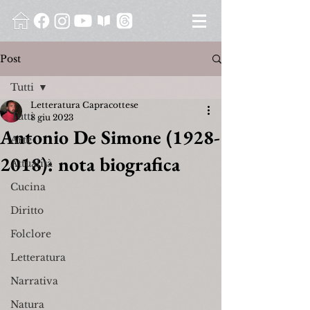
Post
Tutti
Letteratura Capracottese
Tutti
8 giu 2023
Antonio De Simone (1928-
Arte
2018): nota biografica
Attualità
Cucina
Diritto
Folclore
Letteratura
Narrativa
Natura