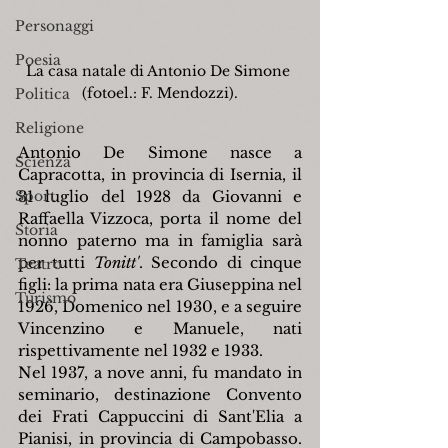
Personaggi
Poesia
La casa natale di Antonio De Simone 
(fotoel.: F. Mendozzi).
Politica
Religione
Antonio De Simone nasce a 
Scienza
Capracotta, in provincia di Isernia, il 
Sport
31 luglio del 1928 da Giovanni e 
Raffaella Vizzoca, porta il nome del 
Storia
nonno paterno ma in famiglia sarà 
per tutti 
Tonitt'
. Secondo di cinque 
Teatro
figli: la prima nata era Giuseppina nel 
Turismo
1926, Domenico nel 1930, e a seguire 
Vincenzino e Manuele, nati 
rispettivamente nel 1932 e 1933.
Nel 1937, a nove anni, fu mandato in 
seminario, destinazione Convento 
dei Frati Cappuccini di Sant'Elia a 
Pianisi, in provincia di Campobasso. 