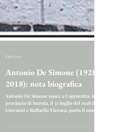
8 giu 2023