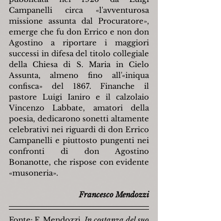
Campanelli circa «l'avventurosa 
missione assunta dal Procuratore», 
emerge che fu don Errico e non don 
Agostino a riportare i maggiori 
successi in difesa del titolo collegiale 
della Chiesa di S. Maria in Cielo 
Assunta, almeno fino all'«iniqua 
confisca» del 1867. Finanche il 
pastore Luigi Ianiro e il calzolaio 
Vincenzo Labbate, amatori della 
poesia, dedicarono sonetti altamente 
celebrativi nei riguardi di don Errico 
Campanelli e piuttosto pungenti nei 
confronti di don Agostino 
Bonanotte, che rispose con evidente 
«musoneria».
Francesco Mendozzi
Fonte: F. Mendozzi, 
In costanza del suo 