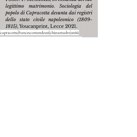
legittimo matrimonio. Sociologia del 
popolo di Capracotta desunta dai registri 
dello stato civile napoleonico (1809-
1815)
, Youcanprint, Lecce 2021.
capracotta
francescomendozzi
chiesamadre
unità
giandomenicofalconi
luigiianiro
agostinobonanotte
angelacaruso
erricocampanelli
vincenzolabbate
Personaggi
Religione
Mostra tutti
Post recenti