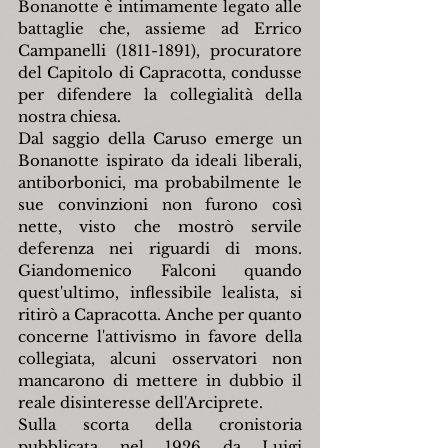
Bonanotte è intimamente legato alle 
battaglie che, assieme ad Errico 
Campanelli (1811-1891), procuratore 
del Capitolo di Capracotta, condusse 
per difendere la collegialità della 
nostra chiesa.
Dal saggio della Caruso emerge un 
Bonanotte ispirato da ideali liberali, 
antiborbonici, ma probabilmente le 
sue convinzioni non furono così 
nette, visto che mostrò servile 
deferenza nei riguardi di mons. 
Giandomenico Falconi quando 
quest'ultimo, inflessibile lealista, si 
ritirò a Capracotta. Anche per quanto 
concerne l'attivismo in favore della 
collegiata, alcuni osservatori non 
mancarono di mettere in dubbio il 
reale disinteresse dell'Arciprete.
Sulla scorta della cronistoria 
pubblicata nel 1926 da Luigi 