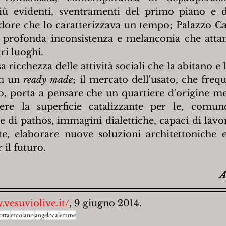
iù evidenti, sventramenti del primo piano e de
dore che lo caratterizzava un tempo; Palazzo Ca
a profonda inconsistenza e melanconia che attan
tri luoghi.
a ricchezza delle attività sociali che la abitano e 
in un 
ready made
; il mercato dell'usato, che frequ
cio, porta a pensare che un quartiere d'origine m
ere la superficie catalizzante per le, comunq
le di pathos, immagini dialettiche, capaci di lavor
e, elaborare nuove soluzioni architettoniche e
 il futuro.
A
.vesuviolive.it/
, 9 giugno 2014.
otta
ercolano
angelocalemme