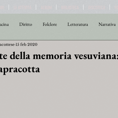
BRI
LE ATTIVITÀ
ALBUM
BIBLIOTECA
DISCOTECA
F
cina
Diritto
Folclore
Letteratura
Narrativa
acottese
15 feb 2020
tica
Religione
Scienza
Sport
Storia
Teat
nte della memoria vesuviana
apracotta