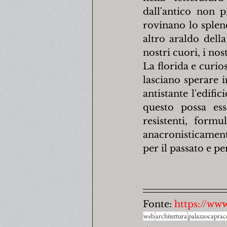
dall'antico non p
rovinano lo splen
altro araldo dell
nostri cuori, i nos
La florida e curios
lasciano sperare 
antistante l'edifi
questo possa ess
resistenti,  formu
anacronisticament
per il passato e per
Fonte: 
https://www
web
architettura
palazzocaprac