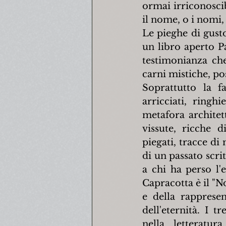
ormai irriconoscib
il nome, o i nomi,
Le pieghe di gust
un libro aperto P
testimonianza che
carni mistiche, po
Soprattutto la f
arricciati, ringh
metafora architet
vissute, ricche d
piegati, tracce di 
di un passato scri
a chi ha perso l'es
Capracotta è il "N
e della rappresen
dell'eternità. I 
nella letteratur