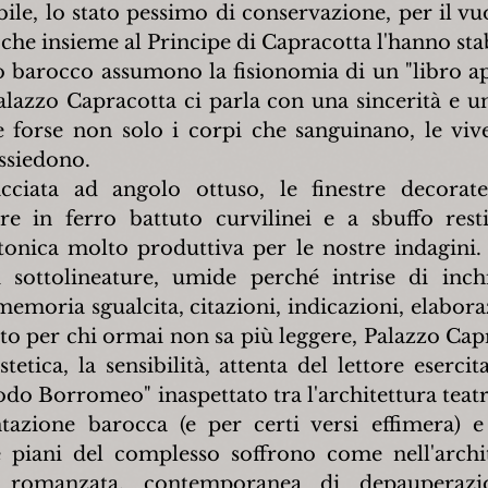
ile, lo stato pessimo di conservazione, per il vuo
 che insieme al Principe di Capracotta l'hanno stab
o barocco assumono la fisionomia di un "libro ap
alazzo Capracotta ci parla con una sincerità e un
 forse non solo i corpi che sanguinano, le vive
ssiedono.
acciata ad angolo ottuso, le finestre decorate
iere in ferro battuto curvilinei e a sbuffo rest
tonica molto produttiva per le nostre indagini
i sottolineature, umide perché intrise di inchi
memoria sgualcita, citazioni, indicazioni, elaboraz
tto per chi ormai non sa più leggere, Palazzo Capr
tetica, la sensibilità, attenta del lettore esercita
odo Borromeo" inaspettato tra l'architettura teatr
tazione barocca (e per certi versi effimera) e l
tre piani del complesso soffrono come nell'archi
a romanzata, contemporanea di depauperazion