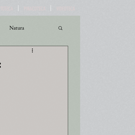
OTOTECA
PINACOTECA
VIDEOTECA
Natura
ro
Turismo
: