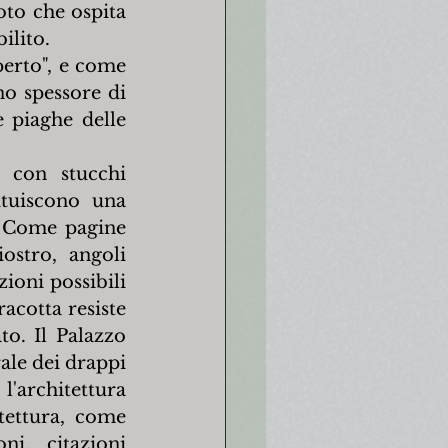
to che ospita 
ilito.
erto", e come 
o spessore di 
 piaghe delle 
 con stucchi 
ituiscono una 
. Come pagine 
ostro, angoli 
ioni possibili 
acotta resiste 
to. Il Palazzo 
ale dei drappi 
'architettura 
tettura, come 
i, citazioni 