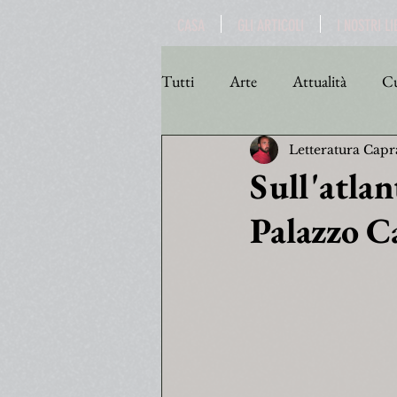
CASA
GLI ARTICOLI
I NOSTRI LI
Tutti
Arte
Attualità
Cu
Letteratura Capr
Personaggi
Poesia
Poli
Sull'atla
Palazzo C