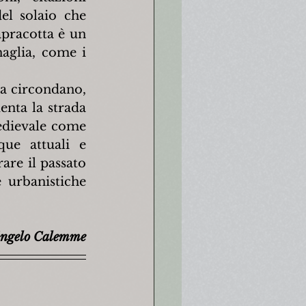
l solaio che 
pracotta è un 
aglia, come i 
la circondano, 
enta la strada 
edievale come 
ue attuali e 
are il passato 
 urbanistiche 
ngelo Calemme