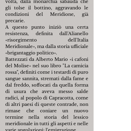
volta, dalla monarchia sabauda che 
gli tolse il bottino, aggravando le 
condizioni del Meridione, già 
precarie.
A questo punto iniziò una certa 
resistenza, definita dall'Alianello 
«risorgimento dell'Italia 
Meridionale», ma dalla storia ufficiale 
«brigantaggio politico».
Battezzati da Alberto Mario «i cafoni 
del Molise» nel suo libro "La camicia 
rossa", definiti come i testardi di puro 
sangue sannita, stremati dalla fame e 
dal freddo, soffocati da quella forma 
di usura che aveva messo salde 
radici, al popolo di Capracotta, come 
di altri paesi di queste contrade, non 
rimase che coniare un nuovo 
termine nella storia del lessico 
meridionale in tutti gli aspetti e nelle 
varie angolazioni: l'emigrazione.