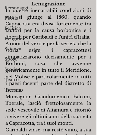
L'emigrazione
Personaggi
In queste inenarrabili condizioni di 
vita si giunge al 1860, quando 
Poesia
Capracotta era divisa fortemente tra 
Politica
fautori per la causa borbonica e i 
liberali per Garibaldi e l'unità d'Italia.
Religione
A onor del vero e per la serietà che la 
Scienza
storia esige, i capracottesi 
simpatizzarono decisamente per i 
Sport
Borboni, cosa che avvenne 
Storia
genericamente in tutto il Meridione, 
nel Molise e particolarmente in tutti 
Teatro
i paesi facenti parte del distretto di 
Turismo
Isernia.
Monsignor Giandomenico Falconi, 
liberale, lasciò frettolosamente la 
sede vescovile di Altamura e ritornò 
a vivere gli ultimi anni della sua vita 
a Capracotta, tra i suoi monti.
Garibaldi vinse, ma restò vinto, a sua 