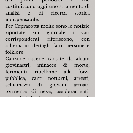
costituiscono oggi uno strumento di 
analisi e di ricerca storica 
indispensabile.
Per Capracotta molte sono le notizie 
riportate sui giornali: i vari 
corrispondenti riferiscono, con 
schematici dettagli, fatti, persone e 
folklore.
Canzone oscene cantate da alcuni 
giovinastri, minacce di morte, 
ferimenti, ribellione alla forza 
pubblica, canti notturni, arresti, 
schiamazzi di giovani armati, 
tormente di neve, assideramenti, 
omicidi, ladri di grano o di legna o di 
miseri strumenti, dispetti e tanti altri 
articoli curiosi e geniali provengono 
da Capracotta.
Tuttavia, a parte questo tipo di 
corrispondenza di cronaca nera, che 