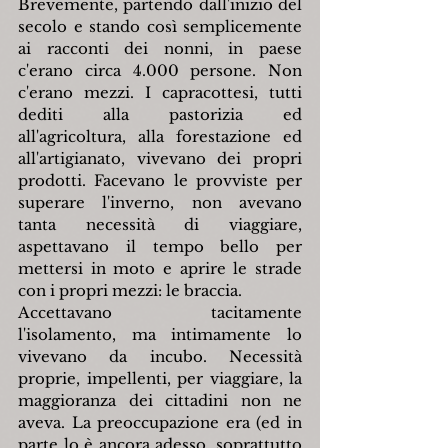
Brevemente, partendo dall'inizio del 
secolo e stando così semplicemente 
ai racconti dei nonni, in paese 
c'erano circa 4.000 persone. Non 
c'erano mezzi. I capracottesi, tutti 
dediti alla pastorizia ed 
all'agricoltura, alla forestazione ed 
all'artigianato, vivevano dei propri 
prodotti. Facevano le provviste per 
superare l'inverno, non avevano 
tanta necessità di viaggiare, 
aspettavano il tempo bello per 
mettersi in moto e aprire le strade 
con i propri mezzi: le braccia.
Accettavano tacitamente 
l'isolamento, ma intimamente lo 
vivevano da incubo. Necessità 
proprie, impellenti, per viaggiare, la 
maggioranza dei cittadini non ne 
aveva. La preoccupazione era (ed in 
parte lo è ancora adesso, soprattutto 