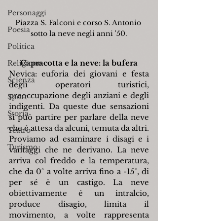
Personaggi
Piazza S. Falconi e corso S. Antonio 
Poesia
sotto la neve negli anni '50.
Politica
Capracotta e la neve: la bufera
Religione
Nevica: euforia dei giovani e festa 
Scienza
degli operatori turistici, 
preoccupazione degli anziani e degli 
Sport
indigenti. Da queste due sensazioni 
Storia
si può partire per parlare della neve 
che è attesa da alcuni, temuta da altri. 
Teatro
Proviamo ad esaminare i disagi e i 
Turismo
vantaggi che ne derivano. La neve 
arriva col freddo e la temperatura, 
che da 0° a volte arriva fino a -15°, di 
per sé è un castigo. La neve 
obiettivamente è un intralcio, 
produce disagio, limita il 
movimento, a volte rappresenta 