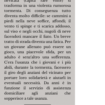
nevicata (capita rare volte) si 
trasforma in una violenta rumorosa 
tormenta. Di conseguenza tutto 
diventa molto difficile: se cammini a 
piedi nella neve soffice, affondi; il 
vento ti spinge e ti scarica addosso, 
sul viso e negli occhi, nugoli di neve 
facendoti mancare il fiato. Un breve 
tratto di strada diventa una fatica. Per 
un giovane allenato può essere un 
gioco, una piacevole sfida, per un 
adulto è senz'altro una sofferenza. 
C'era l'usanza che i giovani e i più 
abili, durante la tormenta, facessero 
il giro degli anziani del vicinato per 
portare loro solidarietà e aiutarli in 
eventuali necessità. Da anni è in 
funzione il servizio di assistenza 
domiciliare agli anziani che 
sopperisce a tale usanza.