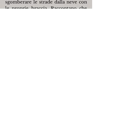
sgomberare le strade dalla neve con 
le proprie braccia. Raccontano che 
ne uscivano da 200 a 300 al giorno, 
pagati dal Comune. A volte 
impiegavano diversi giorni per 
ripristinare l'accesso al paese. Non 
era escluso che dopo aver aperto un 
pezzo di strada ricominciasse a 
nevicare e si tornava al punto di 
partenza. Immaginate la fatica e la 
sofferenza, al freddo, con 
l'abbigliamento di quei tempi!
In quegli anni (dal 1945 al 1950) 
l'isolamento del paese era frequente. 
Le nevicate erano particolarmente 
abbondanti e gli inverni sembravano 
sempre più lunghi. Per far fronte alla 
necessità di viveri e medicinali fu 
chiesto l'intervento di aerei militari 
con lanci di paracadute. L'arrivo degli 
aerei era fortemente atteso da tutti. 