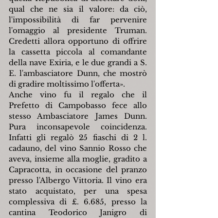
qual che ne sia il valore: da ciò, 
l'impossibilità di far pervenire 
l'omaggio al presidente Truman. 
Credetti allora opportuno di offrire 
la cassetta piccola al comandante 
della nave Exiria, e le due grandi a S. 
E. l'ambasciatore Dunn, che mostrò 
di gradire moltissimo l'offerta».
Anche vino fu il regalo che il 
Prefetto di Campobasso fece allo 
stesso Ambasciatore James Dunn. 
Pura inconsapevole coincidenza. 
Infatti gli regalò 25 fiaschi di 2 l. 
cadauno, del vino Sannio Rosso che 
aveva, insieme alla moglie, gradito a 
Capracotta, in occasione del pranzo 
presso l'Albergo Vittoria. Il vino era 
stato acquistato, per una spesa 
complessiva di £. 6.685, presso la 
cantina Teodorico Janigro di 