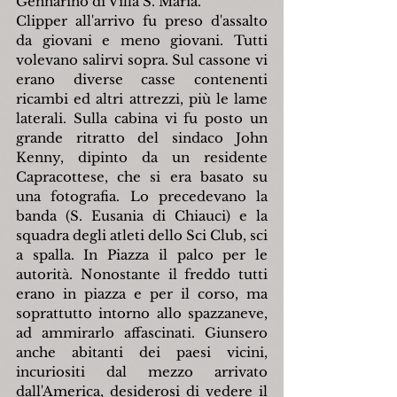
Gennarino di Villa S. Maria.
Clipper all'arrivo fu preso d'assalto 
da giovani e meno giovani. Tutti 
volevano salirvi sopra. Sul cassone vi 
erano diverse casse contenenti 
ricambi ed altri attrezzi, più le lame 
laterali. Sulla cabina vi fu posto un 
grande ritratto del sindaco John 
Kenny, dipinto da un residente 
Capracottese, che si era basato su 
una fotografia. Lo precedevano la 
banda (S. Eusania di Chiauci) e la 
squadra degli atleti dello Sci Club, sci 
a spalla. In Piazza il palco per le 
autorità. Nonostante il freddo tutti 
erano in piazza e per il corso, ma 
soprattutto intorno allo spazzaneve, 
ad ammirarlo affascinati. Giunsero 
anche abitanti dei paesi vicini, 
incuriositi dal mezzo arrivato 
dall'America, desiderosi di vedere il 