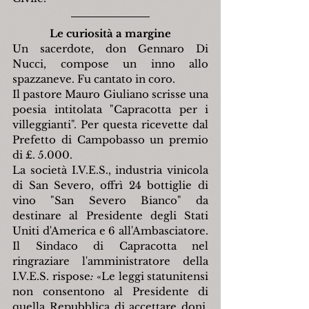
Le curiosità a margine
Un sacerdote, don Gennaro Di 
Nucci, compose un inno allo 
spazzaneve. Fu cantato in coro.
Il pastore Mauro Giuliano scrisse una 
poesia intitolata "Capracotta per i 
villeggianti". Per questa ricevette dal 
Prefetto di Campobasso un premio 
di £. 5.000.
La società I.V.E.S., industria vinicola 
di San Severo, offrì 24 bottiglie di 
vino "San Severo Bianco" da 
destinare al Presidente degli Stati 
Uniti d'America e 6 all'Ambasciatore. 
Il Sindaco di Capracotta nel 
ringraziare l'amministratore della 
I.V.E.S. rispose
: 
«Le leggi statunitensi 
non consentono al Presidente di 
quella Repubblica di accettare doni, 