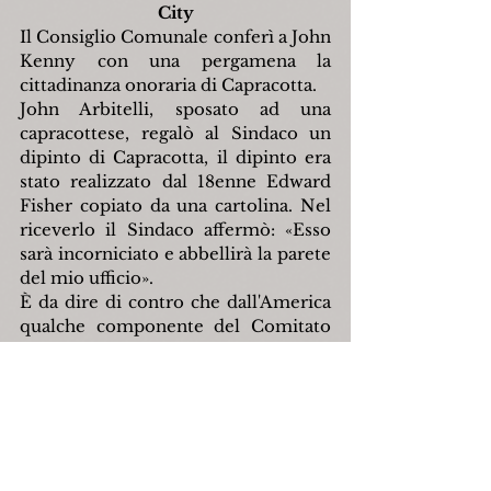
City
Il Consiglio Comunale conferì a John 
Kenny con una pergamena la 
cittadinanza onoraria di Capracotta.
John Arbitelli, sposato ad una 
capracottese, regalò al Sindaco un 
dipinto di Capracotta, il dipinto era 
stato realizzato dal 18enne Edward 
Fisher copiato da una cartolina. Nel 
riceverlo il Sindaco affermò: «Esso 
sarà incorniciato e abbellirà la parete 
del mio ufficio».
È da dire di contro che dall'America 
qualche componente del Comitato 
"Carnival for Capracotta" avevano 
suggerito ai Capracottesi altre due 
belle azioni da compiere come segno 
di ringraziamento verso il sindaco 
John Kenny: intestargli una strada o 
una piazza di Capracotta , e 