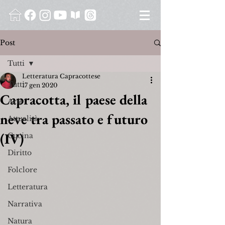
Post
Tutti
Letteratura Capracottese
Tutti
17 gen 2020
Capracotta, il paese della
Arte
neve tra passato e futuro
Attualità
(IV)
Cucina
Diritto
Folclore
Letteratura
Narrativa
Natura