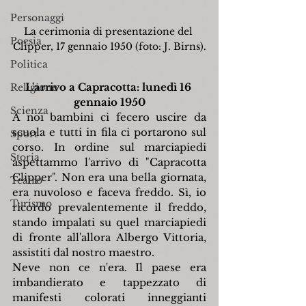
Personaggi
La cerimonia di presentazione del 
Poesia
Clipper, 17 gennaio 1950 (foto: J. Birns).
Politica
L'arrivo a Capracotta: lunedì 16 
Religione
gennaio 1950
Scienza
A noi bambini ci fecero uscire da 
scuola e tutti in fila ci portarono sul 
Sport
corso. In ordine sul marciapiedi 
Storia
aspettammo l'arrivo di "Capracotta 
Clipper". Non era una bella giornata, 
Teatro
era nuvoloso e faceva freddo. Sì, io 
Turismo
ricordo prevalentemente il freddo, 
stando impalati su quel marciapiedi 
di fronte all'allora Albergo Vittoria, 
assistiti dal nostro maestro.
Neve non ce n'era. Il paese era 
imbandierato e tappezzato di 
manifesti colorati inneggianti 