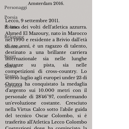
Amsterdam 2016.
Personaggi
Poesia
Lecco, 9 settembre 2011.
È uno dei volti dell'atletica azzurra. 
Politica
Ahmed El Mazoury, nato in Marocco 
Religione
nel 1990 e residente a Brivio dall'età 
di tre anni, è un ragazzo di talento, 
Scienza
destinato a una brillante carriera 
Sport
internazionale sia nelle lunghe 
distanze su pista, sia nelle 
Storia
competizioni di cross-country. Lo 
Teatro
scorso luglio agli europei under 23 di 
Ostrava ha conquistato la medaglia 
Turismo
d'argento sui 10.000 metri con il 
personale di 28'46''97, confermando 
un'evoluzione costante. Cresciuto 
nella Virtus Calco sotto l'abile guida 
del tecnico Oscar Colombo, si è 
trasferito all'Atletica Lecco Colombo 
Costruzioni dove ha cominciato la 