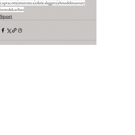
capracotta
emeroteca
atleticaleggera
ahmedelmazoury
restodelcarlino
Sport
Mostra tutti
Post recenti