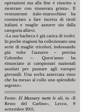
operazioni ma alla fine è riuscito a 
rientrare con rinnovata grinta». Il 
ventunenne italo-marocchino ha 
cominciato a fare incetta di titoli 
italiani e maglie azzurre sin dalla 
categoria allievi.
«La sua bacheca è già carica di trofei. 
In poche stagioni ha collezionato una 
serie di maglie tricolori, indossando 
più volte l'azzurro – precisa 
Colombo –. Quest'anno ha 
rinunciato ai campionati nazionali 
assoluti per puntare agli europei 
giovanili. Una scelta azzeccata visto 
che ha messo al collo uno splendido 
argento».
Fonte: 
El Mazoury mette le ali
, in «Il 
Resto del Carlino», Lecco, 9 
settembre 2011.