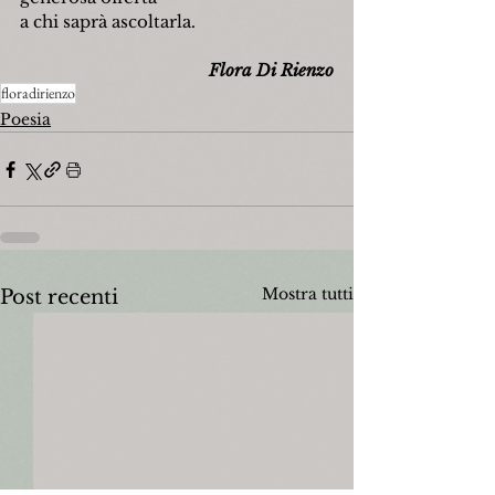
a chi saprà ascoltarla.
Flora Di Rienzo
floradirienzo
Poesia
Mostra tutti
Post recenti