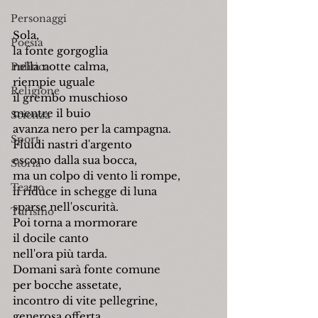
Personaggi
Sola,
Poesia
la fonte gorgoglia
nella notte calma,
Politica
riempie uguale
Religione
il grembo muschioso
mentre il buio
Scienza
avanza nero per la campagna.
Sport
Fluidi nastri d'argento
escono dalla sua bocca,
Storia
ma un colpo di vento li rompe,
Teatro
li riduce in schegge di luna
sparse nell'oscurità.
Turismo
Poi torna a mormorare
il docile canto
nell'ora più tarda.
Domani sarà fonte comune
per bocche assetate,
incontro di vite pellegrine,
generosa offerta