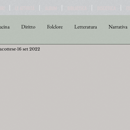
BRI
LE ATTIVITÀ
ALBUM
BIBLIOTECA
DISCOTECA
F
cina
Diritto
Folclore
Letteratura
Narrativa
acottese
16 set 2022
tica
Religione
Scienza
Sport
Storia
Teat