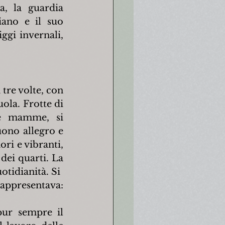
, la guardia 
iano e il suo 
gi invernali, 
tre volte, con 
ola. Frotte di 
le mamme, si 
uono allegro e 
ri e vibranti, 
dei quarti. La 
otidianità. Si
rappresentava: 
pur sempre il 