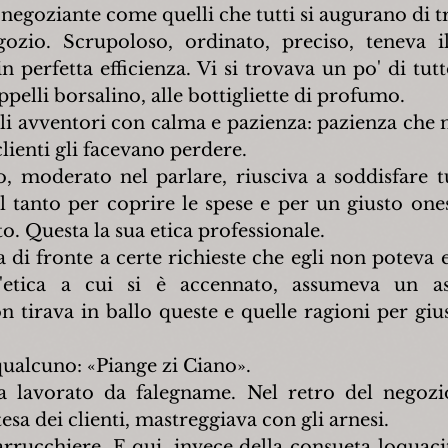
negoziante come quelli che tutti si augurano di t
ozio. Scrupoloso, ordinato, preciso, teneva il
perfetta efficienza. Vi si trovava un po' di tutt
appelli borsalino, alle bottigliette di profumo.
li avventori con calma e pazienza: pazienza che n
clienti gli facevano perdere.
o, moderato nel parlare, riusciva a soddisfare tut
el tanto per coprire le spese e per un giusto one
o. Questa la sua etica professionale.
di fronte a certe richieste che egli non poteva e
l'etica a cui si è accennato, assumeva un as
irava in ballo queste e quelle ragioni per giusti
qualcuno: «Piange zi Ciano».
 lavorato da falegname. Nel retro del negozio 
esa dei clienti, mastreggiava con gli arnesi.
rrucchiere. E qui, invece della consueta loquacit