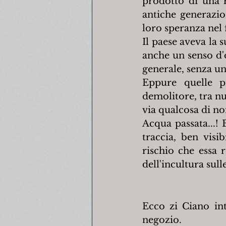
prodotto di una r
antiche generazio
loro speranza nel 
Il paese aveva la 
anche un senso d'o
generale, senza un
Eppure quelle pi
demolitore, tra nu
via qualcosa di no
Acqua passata...! 
traccia, ben visib
rischio che essa r
dell'incultura sull
Ecco zi Ciano int
negozio.