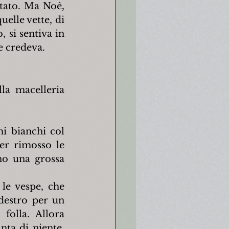
tato. Ma Noè, 
elle vette, di 
 si sentiva in 
e credeva.
la macelleria 
i bianchi col 
r rimosso le 
no una grossa 
le vespe, che 
destro per un 
folla. Allora 
ta di niente, 