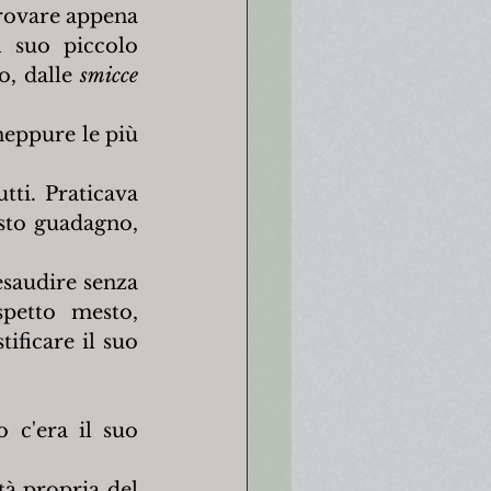
rovare appena 
 suo piccolo 
o, dalle 
smicce 
eppure le più 
ti. Praticava 
sto guadagno, 
saudire senza 
petto mesto, 
ficare il suo 
c'era il suo 
à propria del 