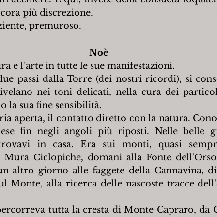
cora più discrezione.
ziente, premuroso.
Noè
a e l’arte in tutte le sue manifestazioni.
due passi dalla Torre (dei nostri ricordi), si con
velano nei toni delicati, nella cura dei particola
o la sua fine sensibilità.
ria aperta, il contatto diretto con la natura. Cono
se fin negli angoli più riposti. Nelle belle gi
 trovavi in casa. Era sui monti, quasi sempr
e Mura Ciclopiche, domani alla Fonte dell'Orso,
 altro giorno alle faggete della Cannavina, di
 Monte, alla ricerca delle nascoste tracce dell
ercorreva tutta la cresta di Monte Capraro, da Ca