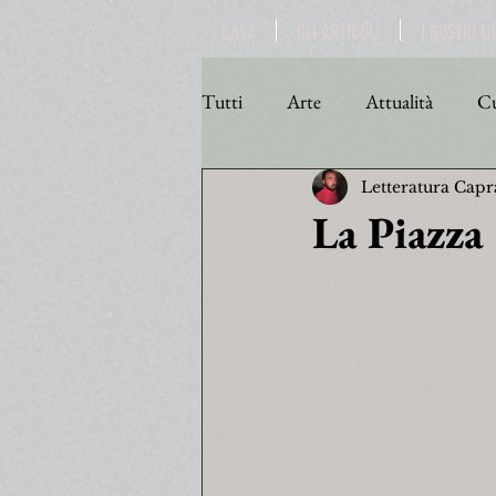
CASA
GLI ARTICOLI
I NOSTRI LI
Tutti
Arte
Attualità
Cu
Letteratura Capr
Personaggi
Poesia
Poli
La Piazza