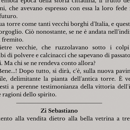
emota epoca della storia cittadina, il frutto del
ni, che avevano espresso con essa la loro fede ne
futuro.
sua torre come tanti vecchi borghi d'Italia, e ques
rgoglio. Ciò nonostante, se ne è andata nell'indif
 fremito.
etre vecchie, che ruzzolavano sotto i colpi
bi di polvere e calcinacci che sapevano di passato
i. Ma chi se ne rendeva conto allora?
Bene...! Dopo tutto, si dirà, c'è, sulla nuova pavi
ile, delimitante la pianta dell'antica torre. È ve
esti a perenne testimonianza della vittoria dell'i
e ragioni dello spirito.
Zi Sebastiano
ento alla vendita dietro alla bella vetrina a tre