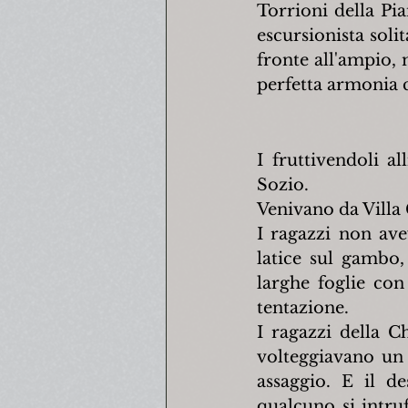
Torrioni della Pi
escursionista solit
fronte all'ampio, m
perfetta armonia 
I fruttivendoli a
Sozio.
Venivano da Villa 
I ragazzi non avev
latice sul gambo,
larghe foglie con
tentazione.
I ragazzi della C
volteggiavano un p
assaggio. E il de
qualcuno si intru