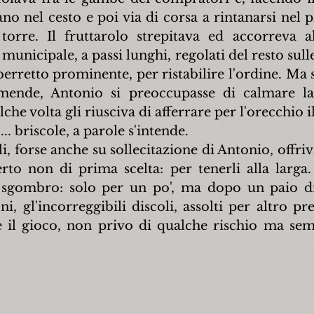
no nel cesto e poi via di corsa a rintanarsi nel 
torre. Il fruttarolo strepitava ed accorreva a
municipale, a passi lunghi, regolati del resto sull
 berretto prominente, per ristabilire l'ordine. Ma
mende, Antonio si preoccupasse di calmare la 
che volta gli riusciva di afferrare per l'orecchio il
... briscole, a parole s'intende.
li, forse anche su sollecitazione di Antonio, offriv
rto non di prima scelta: per tenerli alla larga. 
gombro: solo per un po', ma dopo un paio di
ni, gl'incorreggibili discoli, assolti per altro p
e il gioco, non privo di qualche rischio ma semp