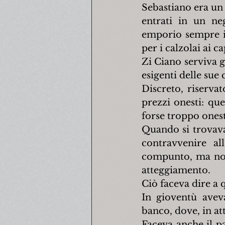
Sebastiano era un 
entrati in un neg
emporio sempre in 
per i calzolai ai c
Zi Ciano serviva g
esigenti delle sue 
Discreto, riservat
prezzi onesti: qu
forse troppo onest
Quando si trovava 
contravvenire al
compunto, ma non t
atteggiamento.
Ciò faceva dire a 
In gioventù aveva
banco, dove, in att
Faceva anche il pa