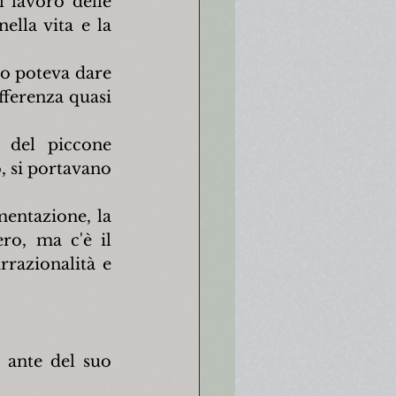
 lavoro delle 
lla vita e la 
to poteva dare 
ferenza quasi 
 del piccone 
, si portavano 
mentazione, la 
ro, ma c'è il 
rrazionalità e 
 ante del suo 