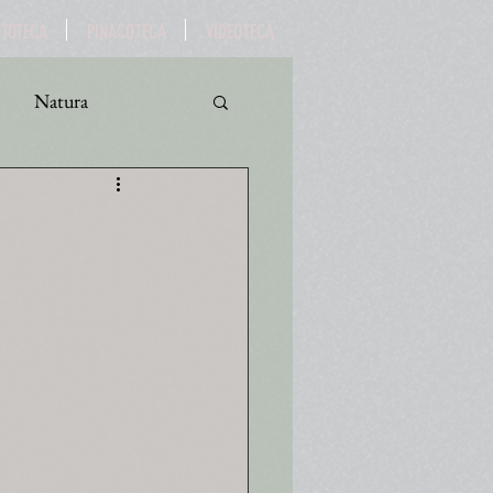
OTOTECA
PINACOTECA
VIDEOTECA
Natura
ro
Turismo