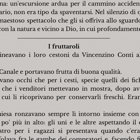
ana: un'escursione ardua per il cammino acciden
ario, non era tipo da spaventarsi. Nel silenzio di qu
aestoso spettacolo che gli si offriva allo sguardo,
con la natura e vicino a Dio, in cui profondament
I fruttaroli
llineavano i loro cestoni da Vincenzino Conti al
Canale e portavano frutta di buona qualità.
ano occhi che per i cesti, specie quelli dei fich
 che i venditori mettevano in mostra, dopo ave
 cui li ricoprivano per conservarli freschi. Era
hiesa ronzavano sempre lì intorno insieme con 
o' più in alto: gli uni e le altre aspettando il 
stro per i ragazzi si presentava quando c'era 
folava fra le gambe dei compratori e, facendo fin