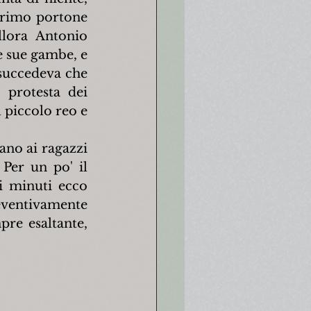
primo portone 
llora Antonio 
e sue gambe, e 
 succedeva che 
protesta dei 
 piccolo reo e 
ano ai ragazzi 
Per un po' il 
 minuti ecco 
reventivamente 
re esaltante, 