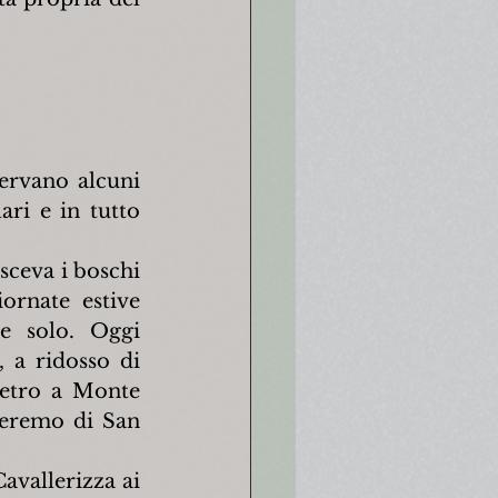
servano alcuni 
ri e in tutto 
sceva i boschi 
ornate estive 
e solo. Oggi 
 a ridosso di 
etro a Monte 
'eremo di San 
vallerizza ai 