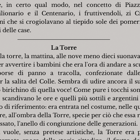
, in certo qual modo, nel concetto di Piazza
lionario e il Centenario, i fruttivendoli, zi C
i che si crogiolavano al tiepido sole dei pomerig
 delle case.
La Torre
a torre, la mattina, alle nove meno dieci suonava 
er avvertire i bambini che era l'ora di andare a scu
borse di panno a tracolla, confezionate dal
r la salita del Colle. Sembra di udire ancora il s
 birichino di quella voce! Come pure i tocchi sono
scandivano le ore e quelli più sottili e argentini 
 di riferimento: era entrata nel costume, nelle qu
re, all'ombra della Torre, specie per ciò che essa 
sato, l'anello di congiunzione delle generazioni.
 vuole, senza pretese artistiche, la Torre era 