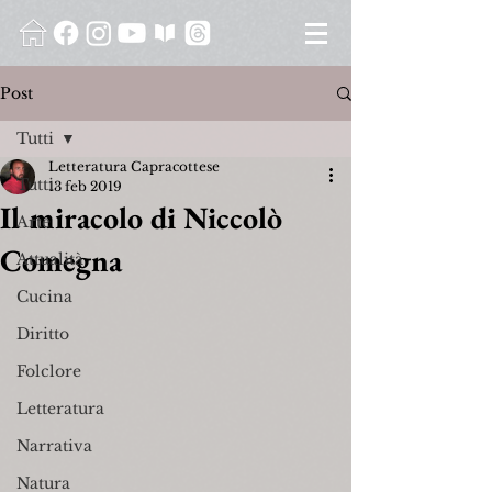
Post
Tutti
Letteratura Capracottese
Tutti
13 feb 2019
Il miracolo di Niccolò
Arte
Comegna
Attualità
Cucina
Diritto
Folclore
Letteratura
Narrativa
Natura