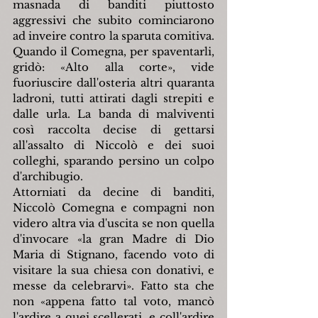
masnada di banditi piuttosto 
aggressivi che subito cominciarono 
ad inveire contro la sparuta comitiva. 
Quando il Comegna, per spaventarli, 
gridò: «Alto alla corte», vide 
fuoriuscire dall'osteria altri quaranta 
ladroni, tutti attirati dagli strepiti e 
dalle urla. La banda di malviventi 
così raccolta decise di gettarsi 
all'assalto di Niccolò e dei suoi 
colleghi, sparando persino un colpo 
d'archibugio.
Attorniati da decine di banditi, 
Niccolò Comegna e compagni non 
videro altra via d'uscita se non quella 
d'invocare «la gran Madre di Dio 
Maria di Stignano, facendo voto di 
visitare la sua chiesa con donativi, e 
messe da celebrarvi». Fatto sta che 
non «appena fatto tal voto, mancò 
l'ardire a quei scellerati, e coll'ardire 