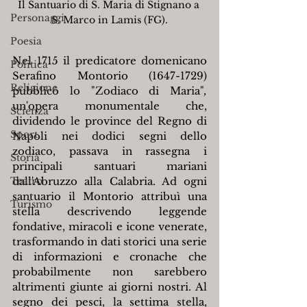
Il Santuario di S. Maria di Stignano a 
Personaggi
S. Marco in Lamis (FG).
Poesia
Nel 1715 il predicatore domenicano 
Politica
Serafino Montorio (1647-1729) 
Religione
pubblicò lo "Zodiaco di Maria"
,
un'opera monumentale che, 
Scienza
dividendo le province del Regno di 
Sport
Napoli nei dodici segni dello 
zodiaco, passava in rassegna i 
Storia
principali santuari mariani 
Teatro
dall'Abruzzo alla Calabria. Ad ogni 
santuario il Montorio attribuì una 
Turismo
stella descrivendo leggende 
fondative, miracoli e icone venerate, 
trasformando in dati storici una serie 
di informazioni e cronache che 
probabilmente non sarebbero 
altrimenti giunte ai giorni nostri. Al 
segno dei pesci, la settima stella, 