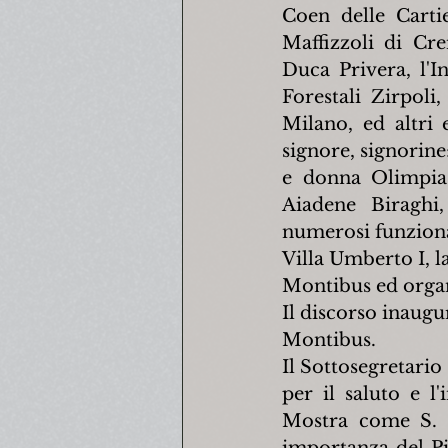
Coen delle Cartie
Maffizzoli di Cre
Duca Privera, l'I
Forestali Zirpoli
Milano, ed altri e
signore, signorine
e donna Olimpia 
Aiadene Biraghi,
numerosi funzionar
Villa Umberto I, 
Montibus ed organ
Il discorso inaugu
Montibus.
Il Sottosegretari
per il saluto e l
Mostra come S. M
importanza del Pi