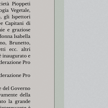
ietà Pioppeti 
gia Vegetale, 
gli Ispettori 
e Capitani di 
ie e graziose 
onna Isabella 
o, Brunetto, 
i ecc. altri 
è inaugurato e 
derazione Pro 
ederazione Pro 
e del Governo 
vamente della 
to la grande 
nteressante è 