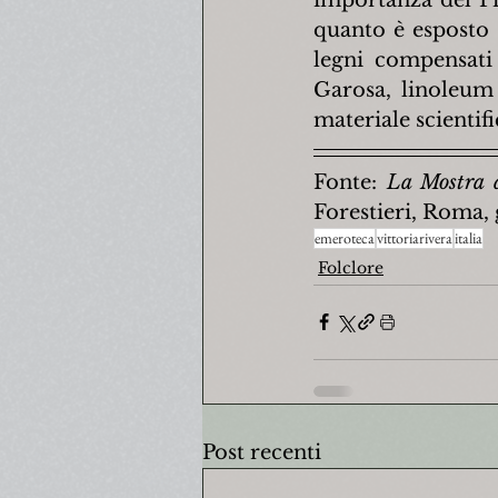
quanto è esposto d
legni compensati 
Garosa, linoleum 
materiale scientifi
Fonte: 
La Mostra 
Forestieri, Roma,
emeroteca
vittoriarivera
italia
Folclore
Post recenti