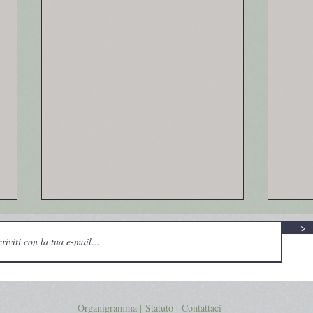
>
Organigramma |
Statuto
|
Contattaci