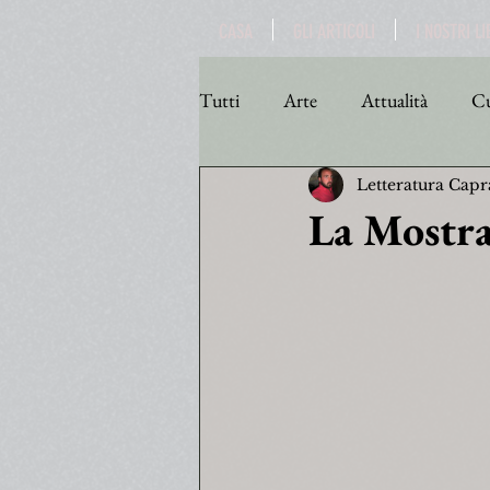
CASA
GLI ARTICOLI
I NOSTRI LI
Tutti
Arte
Attualità
Cu
Letteratura Capr
Personaggi
Poesia
Poli
La Mostra