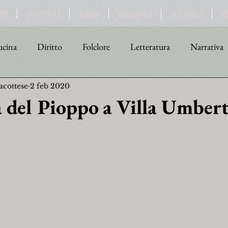
BRI
LE ATTIVITÀ
ALBUM
BIBLIOTECA
DISCOTECA
F
cina
Diritto
Folclore
Letteratura
Narrativa
acottese
2 feb 2020
tica
Religione
Scienza
Sport
Storia
Teat
 del Pioppo a Villa Umbert