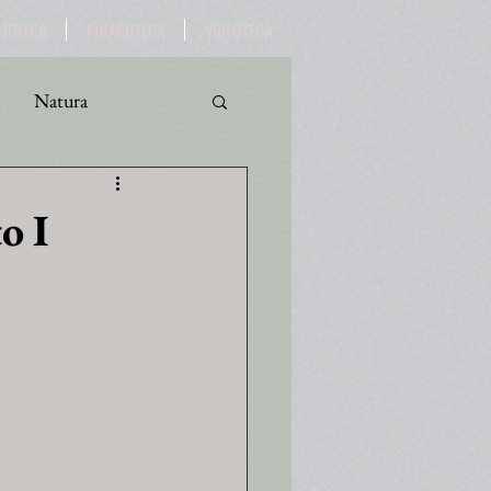
OTOTECA
PINACOTECA
VIDEOTECA
Natura
ro
Turismo
o I