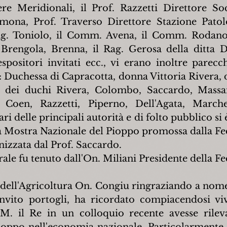
re Meridionali, il Prof. Razzetti Direttore Soc
mona, Prof. Traverso Direttore Stazione Patolo
ng. Toniolo, il Comm. Avena, il Comm. Rodano, 
, Brengola, Brenna, il Rag. Gerosa della ditta D
spositori invitati ecc., vi erano inoltre parecch
: Duchessa di Capracotta, donna Vittoria Rivera, d
dei duchi Rivera, Colombo, Saccardo, Massan
 Coen, Razzetti, Piperno, Dell'Agata, Marchett
i delle principali autorità e di folto pubblico si 
la Mostra Nazionale del Pioppo promossa dalla Fe
izzata dal Prof. Saccardo.
rale fu tenuto dall'On. Miliani Presidente della F
o dell'Agricoltura On. Congiu ringraziando a nom
'invito portogli, ha ricordato compiacendosi vi
. il Re in un colloquio recente avesse rileva
oppo nell'economia nazionale. Particolarmente i