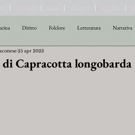
BRI
LE ATTIVITÀ
ALBUM
BIBLIOTECA
DISCOTECA
F
cina
Diritto
Folclore
Letteratura
Narrativa
acottese
25 apr 2023
tica
Religione
Scienza
Sport
Storia
Teat
a di Capracotta longobarda