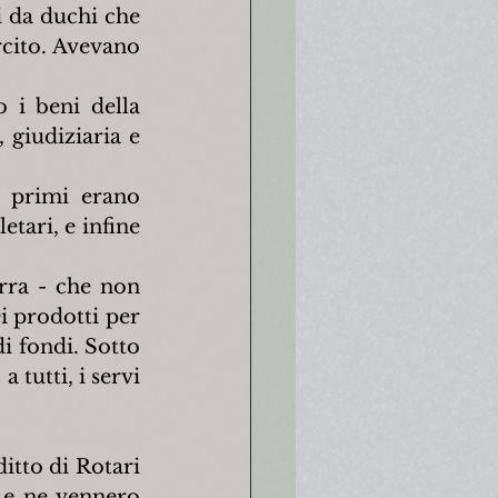
i da duchi che 
cito. Avevano 
 i beni della 
 giudiziaria e 
 primi erano 
letari, e infine 
rra - che non 
 prodotti per 
di fondi. Sotto 
 tutti, i servi 
tto di Rotari 
 e ne vennero 