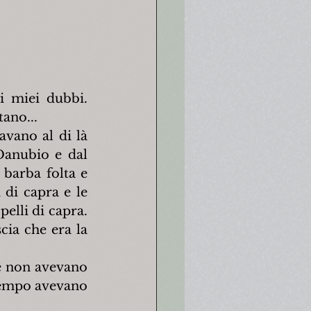
i miei dubbi. 
ano...
vano al di là 
Danubio e dal 
barba folta e 
di capra e le 
lli di capra. 
cia che era la 
e non avevano 
tempo avevano 