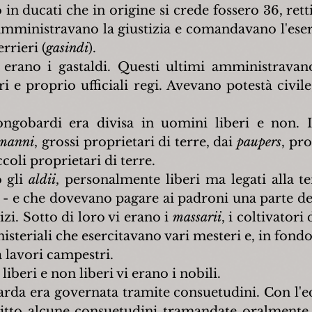
 in ducati che in origine si crede fossero 36, rett
 amministravano la giustizia e comandavano l'eser
rrieri (
gasindi
).
 erano i gastaldi. Questi ultimi amministravano
 e proprio ufficiali regi. Avevano potestà civile,
ongobardi era divisa in uomini liberi e non. I
imanni
, grossi proprietari di terre, dai 
paupers
, pro
ccoli proprietari di terre.
 gli 
aldii
, personalmente liberi ma legati alla te
- e che dovevano pagare ai padroni una parte dei
izi. Sotto di loro vi erano i 
massarii
, i coltivatori 
nisteriali che esercitavano vari mesteri e, in fondo a
a lavori campestri.
iberi e non liberi vi erano i nobili.
rda era governata tramite consuetudini. Con l'edi
ritto alcune consuetudini tramandate oralmente