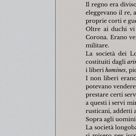
Il regno era diviso
eleggevano il re,
proprie corti e gue
Oltre ai duchi vi
Corona. Erano veri
militare.
La società dei L
costituiti dagli 
ar
i liberi 
homines
, pi
I non liberi erano
potevano vendere 
prestare certi serv
a questi i servi mi
rusticani, addetti 
Sopra agli uomini l
La società longoba
si misero per isc