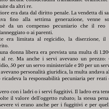
uite da altri re.
ore era data dal diritto penale. La vendetta di san
a fino alla settima generazione, venne sost
ioè da un compenso pecuniario che il reo e
anneggiato o ai parenti.
 era limitata al regicidio, la diserzione, il 
rito.
 una donna libera era prevista una multa di 1.200
 al re. Ma anche i servi avevano un prezzo: 6
aldio, 50 per un servo ministeriale e 20 per un ser
 avevano personalità giuridica, la multa andava al
 ricadeva la responsabilità pecuniaria per reati
olte il valore dell'oggetto rubato; la stessa pena e
 severe vi erano anche per i fuggitivi e per quel