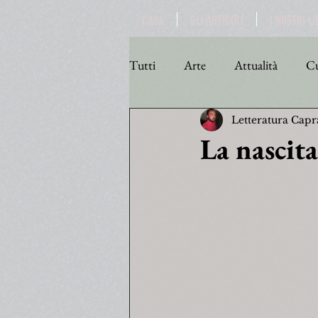
CASA
GLI ARTICOLI
I NOSTRI LI
Tutti
Arte
Attualità
Cu
Letteratura Capr
Personaggi
Poesia
Poli
La nascit