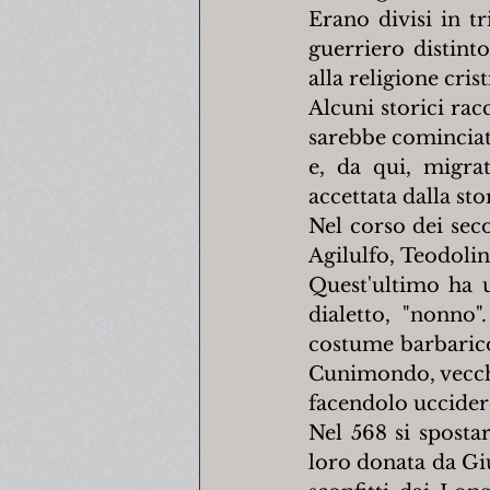
Erano divisi in t
guerriero distinto
alla religione cris
Alcuni storici rac
sarebbe cominciata
e, da qui, migra
accettata dalla st
Nel corso dei sec
Agilulfo, Teodolin
Quest'ultimo ha u
dialetto, "nonno"
costume barbarico
Cunimondo, vecchi
facendolo uccider
Nel 568 si sposta
loro donata da Giu