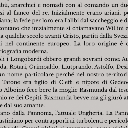
ribù, anarchici e nomadi con al comando un duc
si al fianco del re. Inizialmente erano ariani, po
tiana; la fede per loro era l'alibi dal saccheggio e 
contano che inizialmente si chiamavano Willini e l
 qualche secolo avanti Cristo, partiti dalla Svezi
ti nel continente europeo. La loro origine è
oriografia moderna.
oli i Longobardi ebbero grandi sovrani come: Aut
da, Rotari, Grimoaldo, Liutprando, Astolfo, Desid
n nome particolare perché nel nostro territorio 
. Tatone era figlio di Cleffi e nipote di Gedeo
 Alboino fece bere la moglie Rasmunda dal tesc
o re dei Gepiti. Rasmunda bevve ma gli giurò at
e dal suo amante.
rano dalla Pannonia, l'attuale Ungheria. La Panno
stiniano per contrapporli ai turbolenti e pericolo