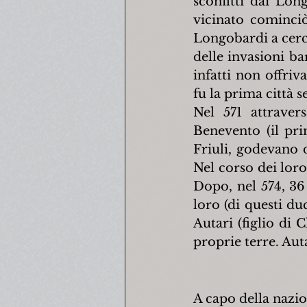
sconfitti dai Lon
vicinato cominciò
Longobardi a cerca
delle invasioni bar
infatti non offriva
fu la prima città 
Nel 571 attraver
Benevento (il pri
Friuli, godevano 
Nel corso dei loro
Dopo, nel 574, 36
loro (di questi du
Autari (figlio di 
proprie terre. Aut
A capo della nazio