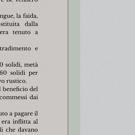
gue, la faida, 
ituita dalla 
ra tenuto a 
tradimento e 
 solidi, metà 
0 solidi per 
vo rustico.
 beneficio del 
 commessi dai 
L'editto era più severo con i ladri o i servi fuggitivi. Il ladro era tenuto a pagare il 
ra inflitta al 
li che davano 