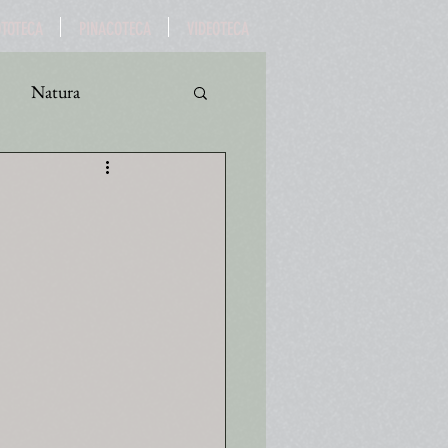
OTOTECA
PINACOTECA
VIDEOTECA
Natura
ro
Turismo