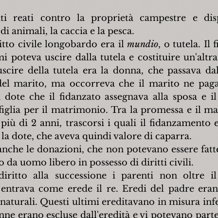
i reati contro la proprietà campestre e disp
di animali, la caccia e la pesca.
tto civile longobardo era il 
mundio
, o tutela. Il 
i poteva uscire dalla tutela e costituire un'altra
cire della tutela era la donna, che passava dal
a del marito, ma occorreva che il marito ne pagas
a dote che il fidanzato assegnava alla sposa e il 
 figlia per il matrimonio. Tra la promessa e il m
iù di 2 anni, trascorsi i quali il fidanzamento er
la dote, che aveva quindi valore di caparra.
 anche le donazioni, che non potevano essere fatt
 da uomo libero in possesso di diritti civili.
ritto alla successione i parenti non oltre il 
entrava come erede il re. Eredi del padre erano 
 naturali. Questi ultimi ereditavano in misura infe
onne erano escluse dall'eredità e vi potevano parte