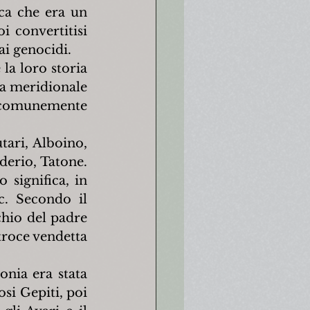
a che era un 
i convertitisi 
dai genocidi.
a loro storia 
a meridionale 
 comunemente 
ari, Alboino, 
erio, Tatone. 
significa, in 
c. Secondo il 
hio del padre 
roce vendetta 
nia era stata 
si Gepiti, poi 