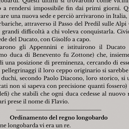
gobardi. Questi ultimi si trovarono come vicini g
 a rendersi impossibile fin dai primi giorni. Qu
re una nuova sede e perciò arrivarono in Italia, 
bariche, attraverso il Passo del Predil sulle Alpi Gi
 grandi difficoltà a chi voleva conquistarla. Civid
sede del Ducato, con Gisolfo a capo.
sarono gli Appennini e istituirono il Ducato 
mo duca di Benevento fu Zottone) che, insieme 
di una posizione di preminenza, cercando di ess
 pellegrinaggi il loro ceppo originario si sarebbe
 duchi, secondo Paolo Diacono, loro storico, si u
cati non si sapeva con precisione quanti fossero) 
Clefi) che stabilì che ogni duca cedesse al nuovo r
ari prese il nome di Flavio.
Ordinamento del regno longobardo
ne longobarda vi era un re.