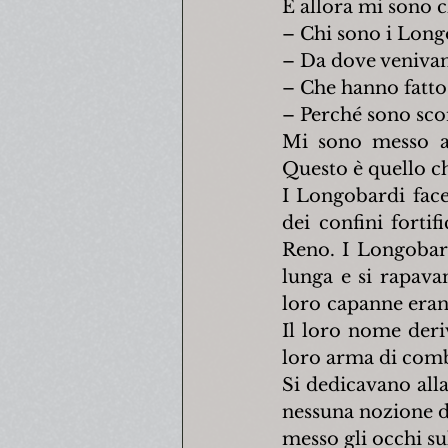
E allora mi sono c
– Chi sono i Long
– Da dove veniva
– Che hanno fatto
– Perché sono sc
Mi sono messo all
Questo è quello ch
I Longobardi face
dei confini fortifi
Reno. I Longobard
lunga e si rapavan
loro capanne eran
Il loro nome deri
loro arma di com
Si dedicavano alla
nessuna nozione di
messo gli occhi sul