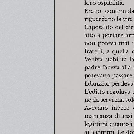
loro ospitalità.
Erano contemplat
riguardano la vita 
Caposaldo del diri
atto a portare arm
non poteva mai us
fratelli, a quell
Veniva stabilita l
padre faceva alla
potevano passare p
fidanzato perdeva 
L'editto regolava
né da servi ma solo
Avevano invece di
mancanza di essi 
legittimi quanto i
ai legittimi. Le d