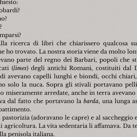
hiesto:
obardi?
no?
?
omparsi?
a ricerca di libri che chiarissero qualcosa su
e ho trovato. La nostra storia viene da molto lont
vano parte del regno dei Barbari, popoli che sta
cati (
limes
) degli antichi Romani, costituiti dal 
i avevano capelli lunghi e biondi, occhi chiari, 
o solo la nuca. Sopra gli stivali portavano pelli 
o miseramente arredate, anche in terra avevano pe
va dal fatto che portavano la 
barda
, una lunga as
battimento.
 pastorizia (adoravano le capre) e al saccheggio 
 agricoltura. La vita sedentaria li affamava. Da 
la penisola italiana.