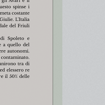
li Avari e il 
esto spinse i 
meta costante 
ulie. L'Italia 
ale del Friuli 
di Spoleto e 
a quello del 
ere autonomi. 
 contaminato. 
nirono tra di 
ed elessero re 
e il 50% delle 