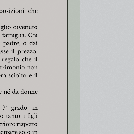
osizioni che 
figlio divenuto 
 famiglia. Chi 
 padre, o dai 
se il prezzo. 
regalo che il 
atrimonio non 
a sciolto e il 
e né da donne 
7° grado, in 
tanto i figli 
riore rispetto 
cipare solo in 