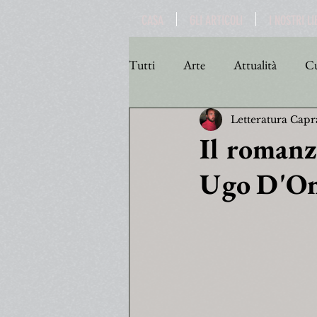
CASA
GLI ARTICOLI
I NOSTRI LI
Tutti
Arte
Attualità
Cu
Letteratura Capr
Personaggi
Poesia
Poli
Il romanzo
Ugo D'On