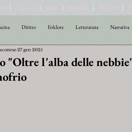
BRI
LE ATTIVITÀ
ALBUM
BIBLIOTECA
DISCOTECA
F
cina
Diritto
Folclore
Letteratura
Narrativa
acottese
27 gen 2025
tica
Religione
Scienza
Sport
Storia
Teat
 "Oltre l'alba delle nebbie
ofrio