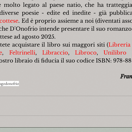
è molto legato al paese natio, che ha tratteggi
cottese
. Ed è proprio assieme a noi (diventati asso
che D'Onofrio intende presentare il suo romanzo d
tese ad agosto 2025.
ete acquistare il libro sui maggori siti (
Libreria
e
, 
Feltrinelli
, 
Libraccio
, 
Libroco
, 
Unilibro 
tro libraio di fiducia il suo codice ISBN: 978-8
Fran
ugodonofrio