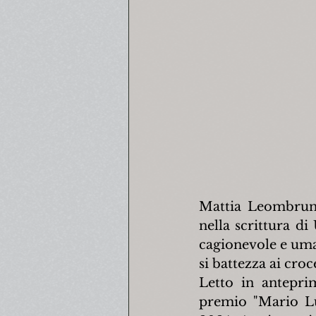
Mattia Leombruno
nella scrittura di
cagionevole e umana
si battezza ai croc
Letto in anteprim
premio "Mario Luz