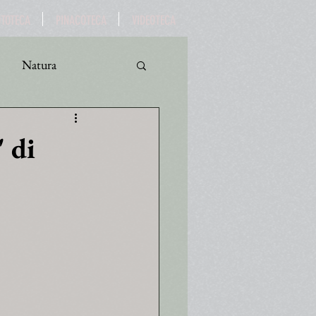
OTOTECA
PINACOTECA
VIDEOTECA
Natura
ro
Turismo
" di