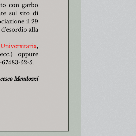
ato con garbo 
commovente, in diverse poesie - edite ed inedite - già pubblicate sul sito di 
ciazione il 29 
'esordio alla 
 Universitaria
, 
ecc.) oppure 
8-67483-52-5.
cesco Mendozzi