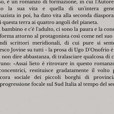
o, è un romanzo di formazione, in cui l'Autore,
to la sua vita e quella di un'intera gener
azista in poi, ha dato vita alla seconda diaspora 
di questa terra ai quattro angoli del pianeta.
 bambino e c'è l'adulto, ci sono la paura e la cons
forma attorno al protagonista così come nel suo 
di scrittori meridionali, di cui pure si sente
esco Jovine su tutti - la prosa di Ugo D'Onofrio è 
 non dire abbastanza, di tralasciare qualcosa di ci
no: «Assai lieto è ritrovare in questo romanzo
oncentrici, restituisce gradatamente il volto 
ora sociale dei piccoli borghi di provincia
 progressione focale sul Sud Italia al tempo del se