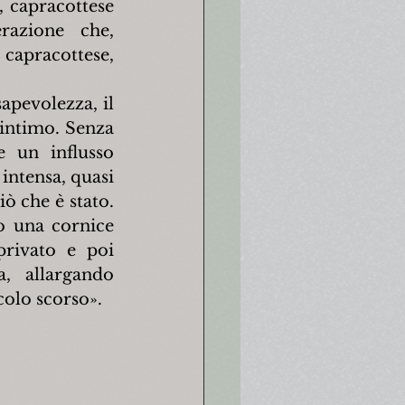
 capracottese 
azione che, 
capracottese, 
apevolezza, il 
intimo. Senza 
 un influsso 
intensa, quasi 
ò che è stato. 
 una cornice 
privato e poi 
, allargando 
colo scorso».