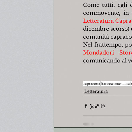
Come tutti, egli 
Letteratura Capra
dicembre scorso) 
comunità capracot
Nel frattempo, pot
Mondadori Stor
comunicando al vos
capracotta
francescomendozzi
Letteratura