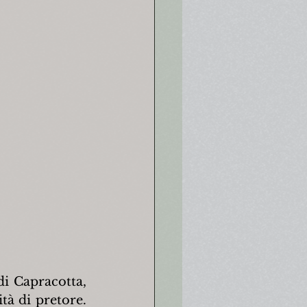
i Capracotta, 
à di pretore. 