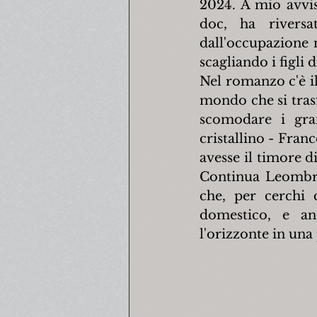
2024. A mio avvis
doc, ha riversa
dall'occupazione n
scagliando i figli 
Nel romanzo c'è il
mondo che si tras
scomodare i gran
cristallino - Franc
avesse il timore di
Continua Leombru
che, per cerchi c
domestico, e anc
l'orizzonte in una