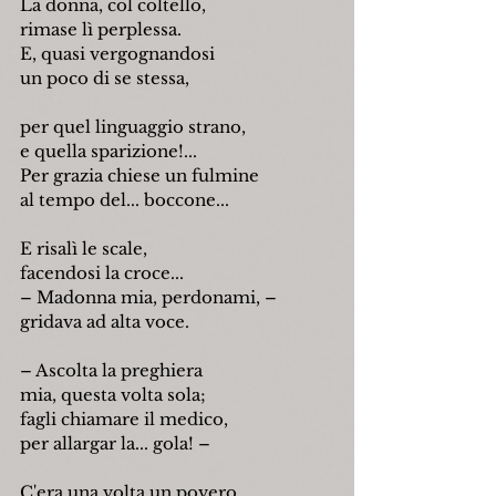
La donna, col coltello,
rimase lì perplessa.
E, quasi vergognandosi
un poco di se stessa,
per quel linguaggio strano,
e quella sparizione!...
Per grazia chiese un fulmine
al tempo del... boccone...
E risalì le scale,
facendosi la croce...
– Madonna mia, perdonami, –
gridava ad alta voce.
– Ascolta la preghiera
mia, questa volta sola;
fagli chiamare il medico,
per allargar la... gola! –
C'era una volta un povero