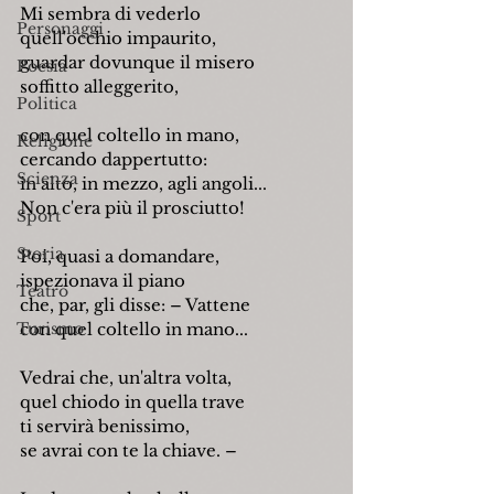
Mi sembra di vederlo
Personaggi
quell'occhio impaurito,
guardar dovunque il misero
Poesia
soffitto alleggerito,
Politica
con quel coltello in mano,
Religione
cercando dappertutto:
Scienza
in alto, in mezzo, agli angoli...
Non c'era più il prosciutto!
Sport
Storia
Poi, quasi a domandare,
ispezionava il piano
Teatro
che, par, gli disse: – Vattene
Turismo
con quel coltello in mano...
Vedrai che, un'altra volta,
quel chiodo in quella trave
ti servirà benissimo,
se avrai con te la chiave. –