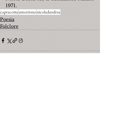
1971.
capracotta
umorismo
nicoladandrea
Poesia
Folclore
Mostra tutti
Post recenti