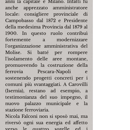
anni la capitale e Milano. Infatti fu 
anche apprezzato amministratore 
locale: consigliere provinciale di 
Campobasso dal 1872 e Presidente 
della medesima Provincia dal 1879 al 
1900. In questo ruolo contribuì 
fortemente a modernizzare 
l'organizzazione amministrativa del 
Molise. Si batté per rompere 
l'isolamento delle aree montane, 
promuovendo la costruzione della 
ferrovia Pescara-Napoli e 
sostenendo progetti concreti per i 
comuni più svantaggiati. A Carovilli 
(Isernia), restano ad esempio, a 
testimonianza del suo impegno, il 
nuovo palazzo municipale e la 
stazione ferroviaria.
Nicola Falconi non si sposò mai, ma 
riversò ogni sua energia ed affetto 
verso le quattro sorelle ed i 