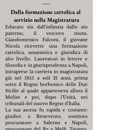
Dalla formazione cattolica al 
servizio nella Magistratura
Educato sin dall'infanzia dallo zio 
paterno, il vescovo mons. 
Giandomenico Falconi, il giovane 
Nicola ricevette una formazione 
cattolica, umanistica e giuridica di 
alto livello. Laureatosi in lettere e 
filosofia e in giurisprudenza a Napoli, 
intraprese la carriera in magistratura 
già nel 1855 a soli 21 anni, prima 
sotto il Regno borbonico delle Due 
Sicilie al quale apparteneva allora il 
Molise e poi, dopo l'Unità, nei 
tribunali del nuovo Regno d'Italia.
La sua ascesa fu rapida e costante: 
giudice a Benevento, sostituto 
procuratore a Salerno e Napoli, 
procuratore del Re a Melfi, Taranto, 