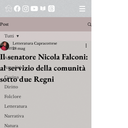
Post
Tutti
Letteratura Capracottese
Tutti
28 mag
Il senatore Nicola Falconi:
Arte
al servizio della comunità
Attualità
sotto due Regni
Cucina
Diritto
Folclore
Letteratura
Narrativa
Natura