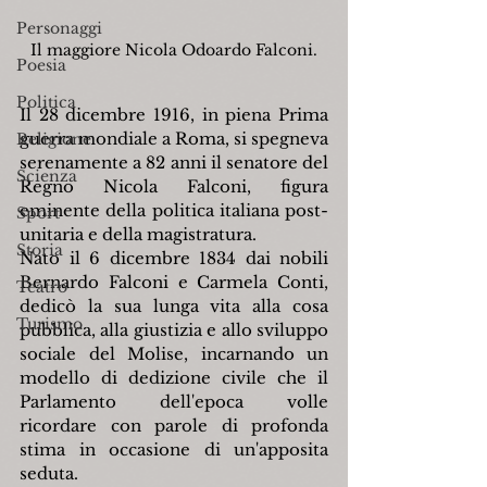
Personaggi
Il maggiore Nicola Odoardo Falconi.
Poesia
Politica
Il 28 dicembre 1916, in piena Prima 
guerra mondiale a Roma, si spegneva 
Religione
serenamente a 82 anni il senatore del 
Scienza
Regno Nicola Falconi, figura 
eminente della politica italiana post-
Sport
unitaria e della magistratura.
Storia
Nato il 6 dicembre 1834 dai nobili 
Bernardo Falconi e Carmela Conti, 
Teatro
dedicò la sua lunga vita alla cosa 
Turismo
pubblica, alla giustizia e allo sviluppo 
sociale del Molise, incarnando un 
modello di dedizione civile che il 
Parlamento dell'epoca volle 
ricordare con parole di profonda 
stima in occasione di un'apposita 
seduta.