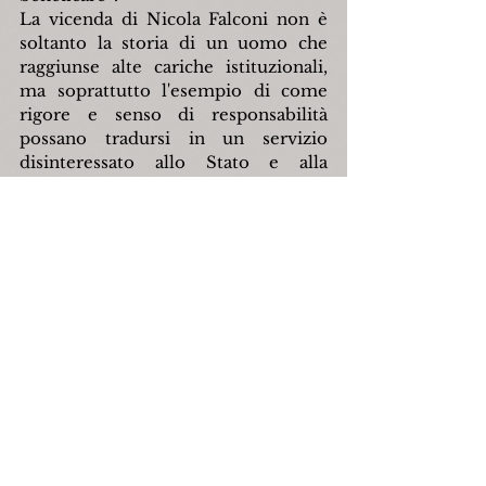
La vicenda di Nicola Falconi non è 
soltanto la storia di un uomo che 
raggiunse alte cariche istituzionali, 
ma soprattutto l'esempio di come 
rigore e senso di responsabilità 
possano tradursi in un servizio 
disinteressato allo Stato e alla 
comunità.
La vita ed il lavoro del senatore 
Falconi hanno attraversato 
temporalmente due secoli e due 
Regni, quello delle Due Sicilie e 
quello d'Italia. La sua testimonianza 
offre uno spaccato del suo tempo, 
ovvero di una vecchia Italia, nella 
quale la classe sociale più elevata - 
l'alta borghesia - anziché adagiarsi sui 
privilegi del proprio censo, era 
animata da un forte spirito di 
servizio ed estremo senso dello 