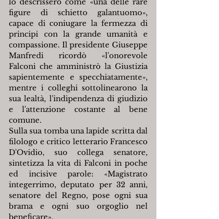
lo descrissero come «una delle rare 
figure di schietto galantuomo», 
capace di coniugare la fermezza di 
principi con la grande umanità e 
compassione. Il presidente Giuseppe 
Manfredi ricordò «l'onorevole 
Falconi che amministrò la Giustizia 
sapientemente e specchiatamente», 
mentre i colleghi sottolinearono la 
sua lealtà, l'indipendenza di giudizio 
e l'attenzione costante al bene 
comune.
Sulla sua tomba una lapide scritta dal 
filologo e critico letterario Francesco 
D'Ovidio, suo collega senatore, 
sintetizza la vita di Falconi in poche 
ed incisive parole: «Magistrato 
integerrimo, deputato per 32 anni, 
senatore del Regno, pose ogni sua 
brama e ogni suo orgoglio nel 
beneficare».