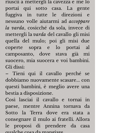
riuscii a mettergli la cavezza e me lo 
portai qui sotto casa. La gente 
fuggiva in tutte le direzioni e 
nessuno volle aiutarmi ad 
accoppare 
la varda
, cosicché da sola, invece di 
mettergli la 
varda
 del cavallo gli misi 
quella del mulo; poi gli misi due 
coperte sopra e lo portai al 
camposanto, dove stava già mi 
suocero, mia suocera e voi bambini. 
Gli dissi:
– Tieni qui il cavallo perché se 
dobbiamo nuovamente scasare... con 
questi bambini, è meglio avere una 
bestia a disposizione.
Così lasciai il cavallo e tornai in 
paese, mentre Annina tornava da 
Sotto la Terra dove era stata a 
consegnare il mulo ai fratelli. Allora 
le proposi di prendere da casa 
qualche cosa da mangiare..