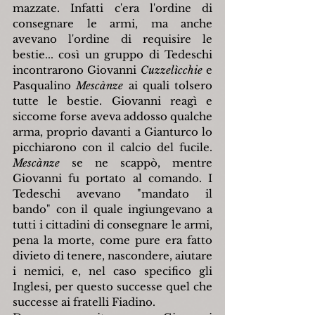
mazzate. Infatti c'era l'ordine di 
consegnare le armi, ma anche 
avevano l'ordine di requisire le 
bestie... così un gruppo di Tedeschi 
incontrarono Giovanni 
Cuzzelìcchie
 e 
Pasqualino 
Mescànze
 ai quali tolsero 
tutte le bestie. Giovanni reagì e 
siccome forse aveva addosso qualche 
arma, proprio davanti a Gianturco lo 
picchiarono con il calcio del fucile. 
Mescànze
 se ne scappò, mentre 
Giovanni fu portato al comando. I 
Tedeschi avevano "mandato il 
bando" con il quale ingiungevano a 
tutti i cittadini di consegnare le armi, 
pena la morte, come pure era fatto 
divieto di tenere, nascondere, aiutare 
i nemici, e, nel caso specifico gli 
Inglesi, per questo successe quel che 
successe ai fratelli Fiadino.