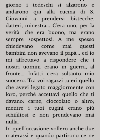
giorno i tedeschi si alzarono e 
andarono qui alla cucina di S. 
Giovanni a prendersi bistecche, 
datteri, minestra... C'era uno, per la 
verità, che era buono, ma erano 
sempre sospettosi. A me spesso 
chiedevano come mai questi 
bambini non avevano il papà... ed io 
mi affrettavo a rispondere che i 
nostri uomini erano in guerra, al 
fronte... Infatti c'era soltanto mio 
suocero. Tra voi ragazzi tu eri quello 
che avevi legato maggiormente con 
loro, perché accettavi quello che ti 
davano: carne, cioccolato o altro; 
mentre i tuoi cugini erano più 
schifiltosi e non prendevano mai 
nulla.
In quell'occasione vollero anche due 
materassi e quando partirono ce ne 