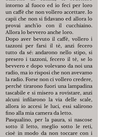
intorno al fuoco ed io feci per loro 
un caffè che non vollero accettare. Io 
capii che non si fidavano ed allora lo 
provai anch'io con il cucchiaino. 
Allora lo bevvero anche loro.
Dopo aver bevuto il caffè, vollero i 
tazzoni per farsi il tè, anzi fecero 
tutto da sé: andarono nello stipo, si 
presero i tazzoni, fecero il tè, se lo 
bevvero e dopo volevano da noi una 
radio, ma io risposi che non avevamo 
la radio. Forse non ci vollero credere, 
perché tirarono fuori una lampadina 
tascabile e si misero a rovistare, anzi 
alcuni infilarono la via delle scale, 
allora io accesi le luci, essi salirono 
fino alla mia camera da letto.
Pasqualino, per la paura, si nascose 
sotto il letto, meglio sotto le reti, 
cioè in modo da non toccare con i 