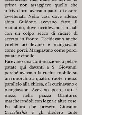
prima non assaggiavo quello che 
offrivo loro: avevano paura di essere 
avvelenati. Nella casa dove adesso 
abita Guidone avevano fatto il 
mattatoio, dove uccidevano i maiali 
con un colpo secco di 
cuózzo 
di 
accetta in fronte. Uccidevano anche 
vitelle: uccidevano e mangiavano 
come porci. Mangiavano come porci, 
patate e cipolle.
Facevano una continuazione a pelare 
patate qui davanti a S. Giovanni, 
perché avevano la cucina mobile su 
un rimorchio a quattro ruote, messo 
parallelo alla chiesa, e lì cucinavano e 
mangiavano. Avevano posto tutti i 
mezzi nella piazza Gianturco 
mascherandoli con legna e altre cose.
Fu allora che presero Giovanni 
Cuzzelìcchie
 e gli diedero tante 