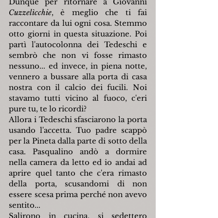
Dunque per ritornare a Giovanni 
Cuzzelìcchie
, è meglio che ti fai 
raccontare da lui ogni cosa. Stemmo 
otto giorni in questa situazione. Poi 
partì l'autocolonna dei Tedeschi e 
sembrò che non vi fosse rimasto 
nessuno... ed invece, in piena notte, 
vennero a bussare alla porta di casa 
nostra con il calcio dei fucili. Noi 
stavamo tutti vicino al fuoco, c'eri 
pure tu, te lo ricordi?
Allora i Tedeschi sfasciarono la porta 
usando l'accetta. Tuo padre scappò 
per la Pineta dalla parte di sotto della 
casa. Pasqualino andò a dormire 
nella camera da letto ed io andai ad 
aprire quel tanto che c'era rimasto 
della porta, scusandomi di non 
essere scesa prima perché non avevo 
sentito...
Salirono in cucina, si sedettero 