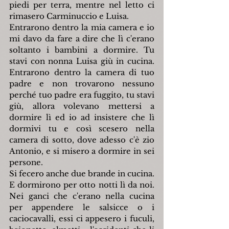
piedi per terra, mentre nel letto ci 
rimasero Carminuccio e Luisa.
Entrarono dentro la mia camera e io 
mi davo da fare a dire che lì c'erano 
soltanto i bambini a dormire. Tu 
stavi con nonna Luisa giù in cucina. 
Entrarono dentro la camera di tuo 
padre e non trovarono nessuno 
perché tuo padre era fuggito, tu stavi 
giù, allora volevano mettersi a 
dormire lì ed io ad insistere che lì 
dormivi tu e così scesero nella 
camera di sotto, dove adesso c'è zio 
Antonio, e si misero a dormire in sei 
persone.
Si fecero anche due brande in cucina. 
E dormirono per otto notti lì da noi. 
Nei ganci che c'erano nella cucina 
per appendere le salsicce o i 
caciocavalli, essi ci appesero i fuculi, 