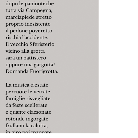
dopo le paninoteche
tutta via Campegna,
marciapiede stretto
proprio inesistente
il pedone poveretto
rischia l'accidente.
Il vecchio Sferisterio
vicino alla grotta
sarà un battistero
oppure una gargotta?
Domanda Fuorigrotta.
La musica d'estate
percuote le vetrate
famiglie risvegliate
da feste scellerate
e quante clacsonate
rotonde ingorgate
frullano la calotta,
in giro poi mappate