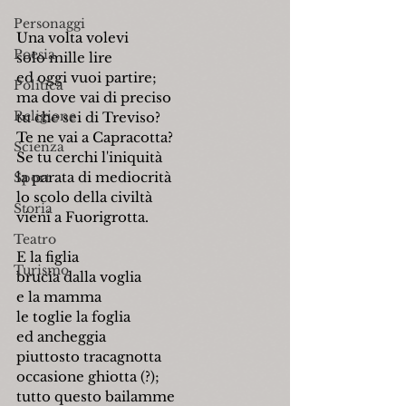
Personaggi
Una volta volevi
Poesia
solo mille lire
ed oggi vuoi partire;
Politica
ma dove vai di preciso
Religione
tu che sei di Treviso?
Te ne vai a Capracotta?
Scienza
Se tu cerchi l'iniquità
la parata di mediocrità
Sport
lo scolo della civiltà
Storia
vieni a Fuorigrotta.
Teatro
E la figlia
Turismo
brucia dalla voglia
e la mamma
le toglie la foglia
ed ancheggia
piuttosto tracagnotta
occasione ghiotta (?);
tutto questo bailamme