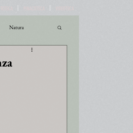
OTOTECA
PINACOTECA
VIDEOTECA
Natura
ro
Turismo
nza