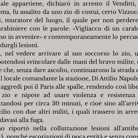
uale appartiene, dichiarò in arresto il Venditti,
ma, fu assalito da uno zio di costui, certo Vizzoc
, muratore del luogo, il quale per non perdere 
rabiniere con le parole: «Vigliacco di un carabin
emo in avvenire» e contemporaneamente lo percuot
durgli lesioni.
, nel vedere arrivare al suo soccorso lo zio, u
potendosi svincolare dalle mani del bravo milite, 
e che, senza dare ascolto, continuarono la strada 
il locale comandante la stazione, Di Attilio Napol
gredì poi il Paris alle spalle, rendendo così liber
zio e nipote ad usare violenza e resistenza 
ttandosi per circa 30 minuti, e cioè sino all'arri
lio con due altri militi, i quali trassero in arrest
davasi alla fuga.
o riportò nella colluttazione lesioni all'antibr
i 5, nonché escoriazioni di poca entità e senza co