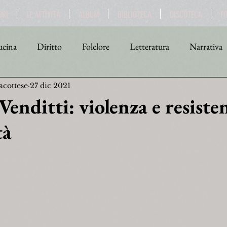
BRI
LE ATTIVITÀ
ALBUM
BIBLIOTECA
DISCOTECA
F
cina
Diritto
Folclore
Letteratura
Narrativa
acottese
27 dic 2021
tica
Religione
Scienza
Sport
Storia
Teat
enditti: violenza e resiste
tà