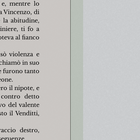
 e, mentre lo 
a Vincenzo, di 
la abitudine, 
iere, ti fo a 
eva al fianco 
sò violenza e 
chiamò in suo 
e furono tanto 
eone.
o il nipote, e 
contro detto 
vo del valente 
o il Venditti, 
accio destro, 
nseguenze.