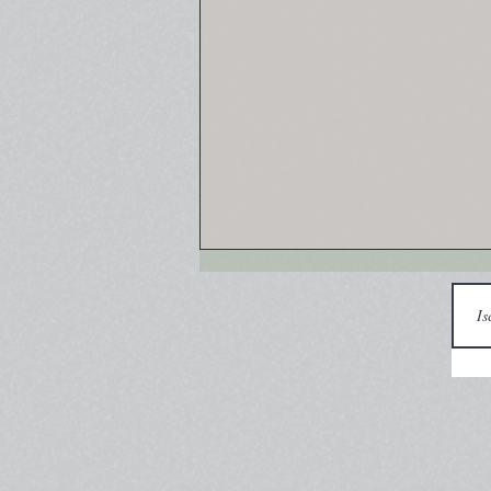
Cronaca nera capracottese
1900-1909