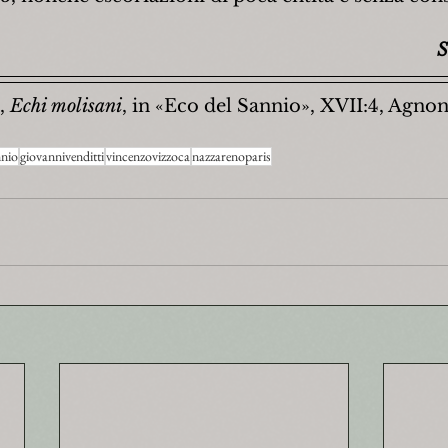
S
, 
Echi molisani
, in «Eco del Sannio», XVII:4, Agnon
nnio
giovannivenditti
vincenzovizzoca
nazzarenoparis