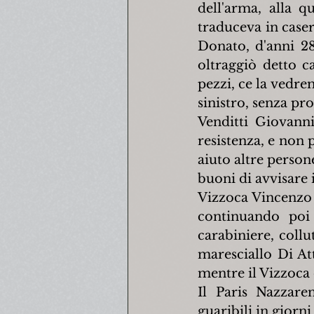
dell'arma, alla q
traduceva in caser
Donato, d'anni 28
oltraggiò detto ca
pezzi, ce la vedr
sinistro, senza pro
Venditti Giovanni
resistenza, e non 
aiuto altre person
buoni di avvisare 
Vizzoca Vincenzo ag
continuando poi 
carabiniere, collu
maresciallo Di Atti
mentre il Vizzoca 
Il Paris Nazzaren
guaribili in giorn