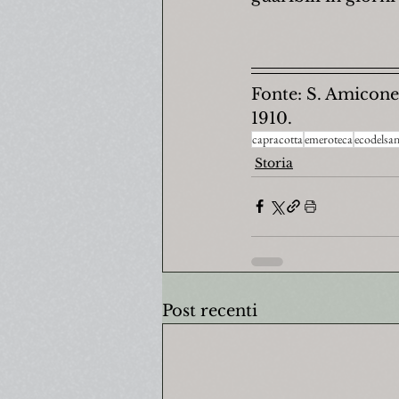
Fonte: S. Amicone
1910.
capracotta
emeroteca
ecodelsa
Storia
Post recenti