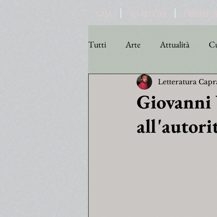
CASA
GLI ARTICOLI
I NOSTRI LI
Tutti
Arte
Attualità
Cu
Letteratura Capr
Personaggi
Poesia
Poli
Giovanni V
all'autori