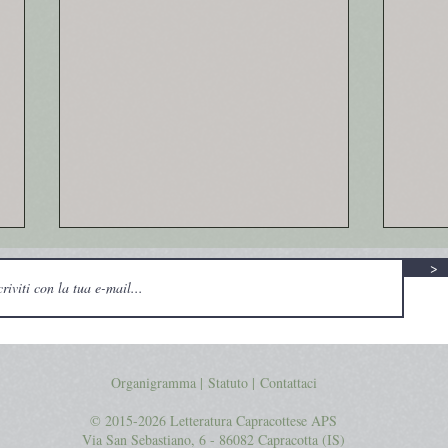
>
Infanticidio alla Lama
Organigramma |
Statuto
|
Contattaci
© 2015-2026 Letteratura Capracottese APS
Un pu
Via San Sebastiano, 6 - 86082 Capracotta (IS)