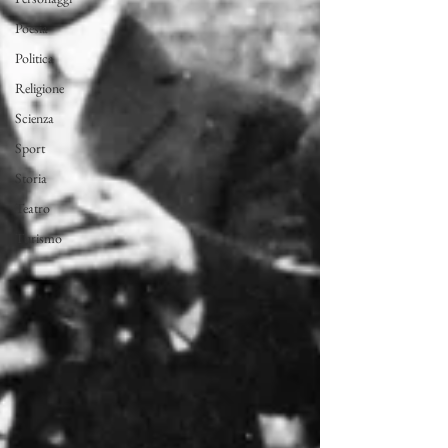
Poesia
Politica
Religione
Scienza
Sport
Storia
Teatro
Turismo