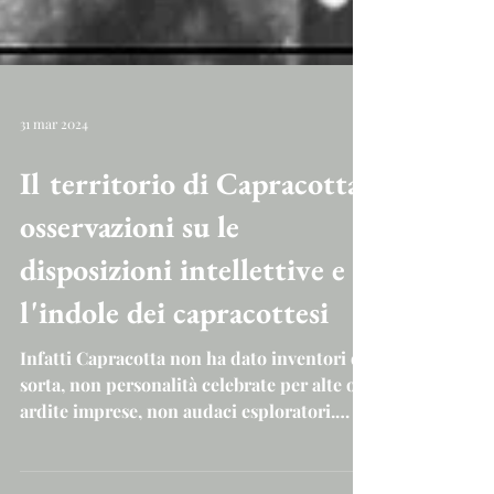
31 mar 2024
Il territorio di Capracotta:
osservazioni su le
disposizioni intellettive e
l'indole dei capracottesi
Infatti Capracotta non ha dato inventori di
sorta, non personalità celebrate per alte o
ardite imprese, non audaci esploratori.