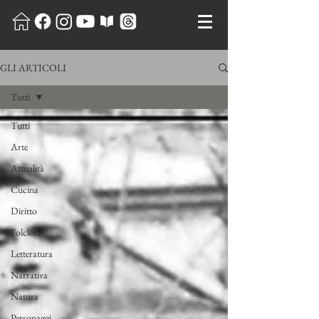
GLI ARTICOLI
Tutti
Tutti
Arte
Attualità
Cucina
Diritto
Folclore
Letteratura
Narrativa
Natura
Personaggi