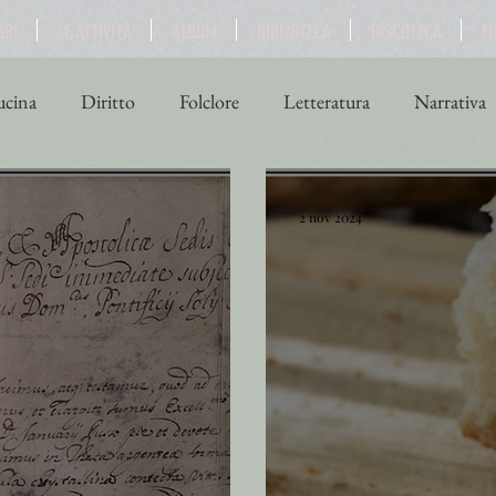
BRI
LE ATTIVITÀ
ALBUM
BIBLIOTECA
DISCOTECA
F
cina
Diritto
Folclore
Letteratura
Narrativa
ne
Scienza
Sport
Storia
Teatro
Turismo
2 nov 2024