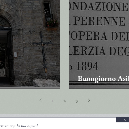
Buongiorno Asi
1
2
3
>