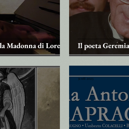
 la Madonna di Loreto
Il poeta Geremi
31 ott 2023