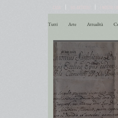
CASA
GLI ARTICOLI
I NOSTRI LI
Tutti
Arte
Attualità
Cu
Poesia
Politica
Religio
18 lug 2025