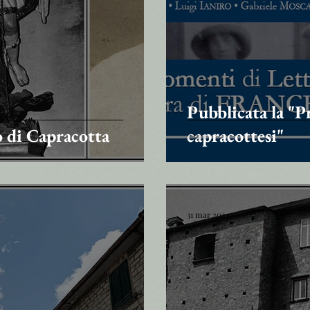
Pubblicata la "P
 di Capracotta
capracottesi"
31 mar 2023