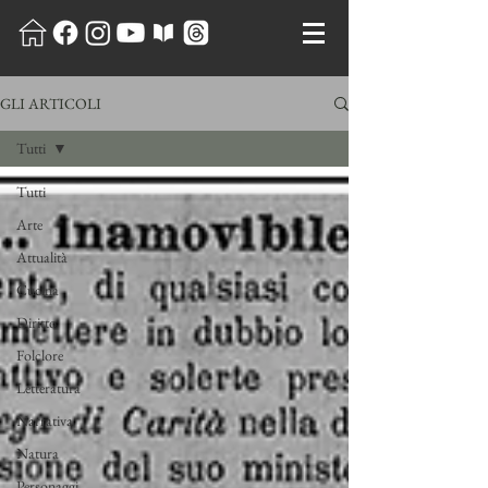
GLI ARTICOLI
Tutti
Tutti
Arte
Attualità
Cucina
Diritto
Folclore
Letteratura
Narrativa
Natura
Personaggi