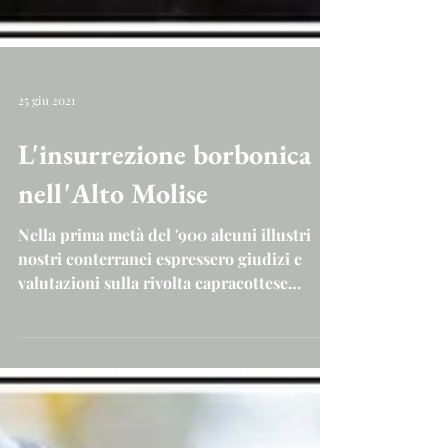
25 giu 2021
L'insurrezione borbonica
nell'Alto Molise
Nella prima metà del '900 alcuni illustri
nostri conterranei espressero giudizi e
valutazioni sulla rivolta capracottese
dell'autunno...