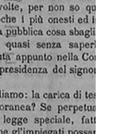
Poesia
Politica
Religione
Scienza
Sport
Storia
Teatro
Turismo