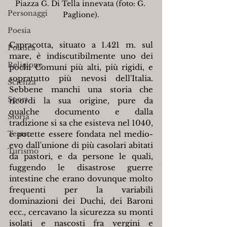
Piazza G. Di Tella innevata (foto: G. 
Personaggi
Paglione).
Poesia
Capracotta, situato a 1.421 m. sul 
Politica
mare, è indiscutibilmente uno dei 
Religione
pochi Comuni più alti, più rigidi, e 
sopratutto più nevosi dell'Italia. 
Scienza
Sebbene manchi una storia che 
Sport
ricordi la sua origine, pure da 
qualche documento e dalla 
Storia
tradizione si sa che esisteva nel 1040, 
Teatro
e potette essere fondata nel medio-
evo dall'unione di più casolari abitati 
Turismo
da pastori, e da persone le quali, 
fuggendo le disastrose guerre 
intestine che erano dovunque molto 
frequenti per la variabili 
dominazioni dei Duchi, dei Baroni 
ecc., cercavano la sicurezza su monti 
isolati e nascosti fra vergini e 