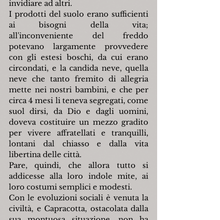
invidiare ad altri.
I prodotti del suolo erano sufficienti 
ai bisogni della vita; 
all'inconveniente del freddo 
potevano largamente provvedere 
con gli estesi boschi, da cui erano 
circondati, e la candida neve, quella 
neve che tanto fremito di allegria 
mette nei nostri bambini, e che per 
circa 4 mesi li teneva segregati, come 
suol dirsi, da Dio e dagli uomini, 
doveva costituire un mezzo gradito 
per vivere affratellati e tranquilli, 
lontani dal chiasso e dalla vita 
libertina delle città.
Pare, quindi, che allora tutto si 
addicesse alla loro indole mite, ai 
loro costumi semplici e modesti.
Con le evoluzioni sociali è venuta la 
civiltà, e Capracotta, ostacolata dalla 
sua montuosa situazione, non ha 