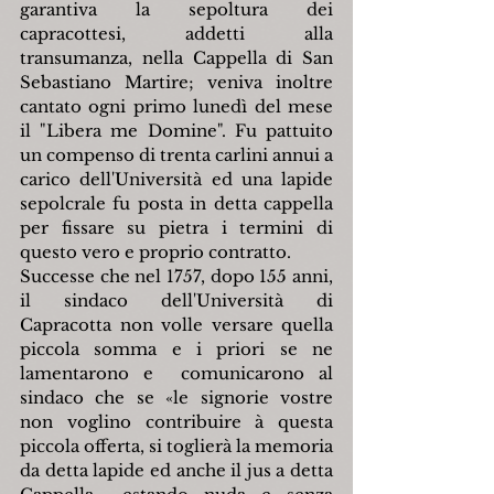
garantiva la sepoltura dei 
capracottesi, addetti alla 
transumanza, nella Cappella di San 
Sebastiano Martire; veniva inoltre 
cantato ogni primo lunedì del mese 
il "Libera me Domine". Fu pattuito 
un compenso di trenta carlini annui a 
carico dell'Università ed una lapide 
sepolcrale fu posta in detta cappella 
per fissare su pietra i termini di 
questo vero e proprio contratto.
Successe che nel 1757, dopo 155 anni, 
il sindaco dell'Università di 
Capracotta non volle versare quella 
piccola somma e i priori se ne 
lamentarono e  comunicarono al 
sindaco che se «le signorie vostre 
non voglino contribuire à questa 
piccola offerta, si toglierà la memoria 
da detta lapide ed anche il jus a detta 