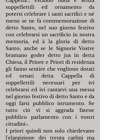
Cappella... estando nuda e senza 
suppellettili ed ornamento da 
potersi celebrare i santi sacrifici e né 
meno se ne fa commemorazione di 
detto Santo, nel suo giorno festivo 
con celebrarsi un sacrificio in nostra 
memoria, ed à la gloria di detto 
Santo; anche se le Signorie Vostre 
bramano goder detto jus in detta 
Chiesa, il Priore e Priori di residenza 
gli fanno sentire che vogliono dotati 
ed ornati detta Cappella di 
suppellettili necessari per ivi 
celebrarsi ed ivi cantarvi una messa 
nel giorno festivo di detto Santo e da 
oggi farsi pubblico istrumento. Se 
tutto ciò vi si aggrada fatene 
pubblico parlamento con i vostri 
cittadini».
I priori quindi non solo chiedevano 
l'elargizione dei trenta carlini ma 