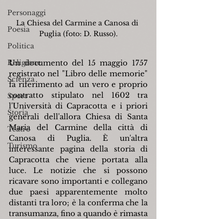
Personaggi
La Chiesa del Carmine a Canosa di 
Poesia
Puglia (foto: D. Russo).
Politica
Religione
Un documento del 15 maggio 1757 
registrato nel "Libro delle memorie" 
Scienza
fa riferimento ad  un vero e proprio 
contratto stipulato nel 1602 tra 
Sport
l'Università di Capracotta e i priori 
Storia
generali dell'allora Chiesa di Santa 
Maria del Carmine della città di 
Teatro
Canosa di Puglia. È un'altra 
Turismo
interessante pagina della storia di 
Capracotta che viene portata alla 
luce. Le notizie che si possono 
ricavare sono importanti e collegano 
due paesi apparentemente molto 
distanti tra loro; è la conferma che la 
transumanza, fino a quando è rimasta 