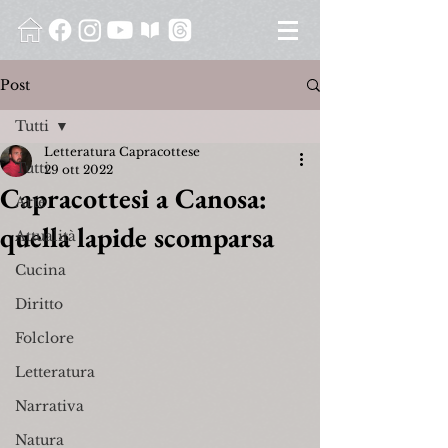
Post
Tutti
Letteratura Capracottese
Tutti
29 ott 2022
Capracottesi a Canosa:
Arte
quella lapide scomparsa
Attualità
Cucina
Diritto
Folclore
Letteratura
Narrativa
Natura