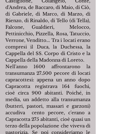
Castiglione, Colangelo, Conte, 
d'Andrea, de Baccaro, di Maio, di Ciò, 
di Gabriele, di Marco, di Marzo, di 
Rienzo, di Rinaldo, di Tello (di Tella), 
Falcone, Gualdieri,  Melocco, 
Pettinicchio, Pizzella, Rosa, Tatuccio, 
Verrone, Venditto... Tra i locati erano 
compresi il Duca, la Duchessa, la 
Cappella del SS. Corpo di Cristo e la 
Cappella della Madonna di Loreto.
Nell'anno 1600 affrontarono la 
transumanza 27.500 pecore di locati 
capracottesi: appena un anno dopo 
Capracotta registrava 164 fuochi, 
cioè circa 900 abitanti. Poiché, in 
media, un addetto alla transumanza 
(butteri, pastori, massari e garzoni) 
accudiva  cento pecore, c'erano a 
Capracotta 275 abitanti, cioè quasi un 
terzo della popolazione che viveva di 
pastorizia. Se poi consideriamo le 