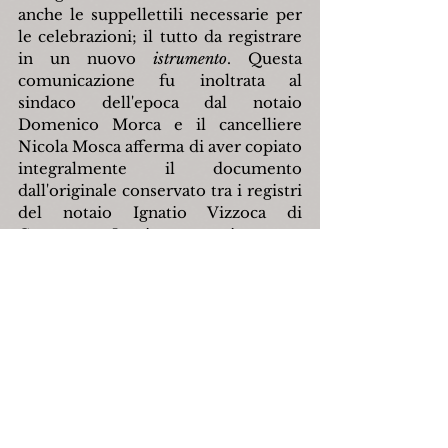
anche le suppellettili necessarie per 
le celebrazioni; il tutto da registrare 
in un nuovo 
istrumento
. Questa 
comunicazione fu inoltrata al 
sindaco dell'epoca dal notaio 
Domenico Morca e il cancelliere 
Nicola Mosca afferma di aver copiato 
integralmente il documento 
dall'originale conservato tra i registri 
del notaio Ignatio Vizzoca di 
Capracotta. La ricerca continua e se 
esistono a Canosa i libri dei morti 
dell'epoca sarà interessante 
conoscere i nomi dei capracottesi 
che furono sepolti lì. Non sappiamo 
quali siano stati gli sviluppi 
successivi della questione ma ancora 
oggi a Canosa di Puglia è vivo il 
ricordo della sepoltura di 
capracottesi nella chiesa diventata 