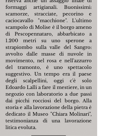
riserva anche un assaggio finale di 
formaggi artigianali. Buonissimi: 
scamorze, stracciate, pecorino e 
caciocavallo "macchione". L'ultimo 
scampolo di Molise è il borgo ameno 
di Pescopennataro, abbarbicato a 
1.200 metri su uno sperone a 
strapiombo sulla valle del Sangro: 
avvolto dalle masse di nuvole in 
movimento, nel rosa e nell'azzurro 
del tramonto, è uno spettacolo 
suggestivo. Un tempo era il paese 
degli scalpellini, oggi c'è solo 
Edoardo Lalli a fare il mestiere, in un 
negozio con laboratorio a due passi 
dai picchi rocciosi del borgo. Alla 
storia e alla lavorazione della pietra è 
dedicato il Museo "Chiara Molinari", 
testimonianza di una lavorazione 
litica evoluta.