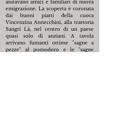
aiutavano amici e familiari di nuova 
emigrazione. La scoperta è coronata 
dai buoni piatti della cuoca 
Vincenzina Annecchini, alla trattoria 
Sangri Là, nel centro di un paese 
quasi solo di anziani. A tavola 
arrivano fumanti ottime "sagne a 
pezze" al pomodoro e le "sagne 
'andremap
", cioè delle spesse 
tagliatelle di farina integrale condite 
con ricotta di capra, cicoria ripassata, 
pecorino di Capracotta e 
peperoncino secco. Si chiude in 
bontà con un secondo gustosissimo, 
le "pallotte" cacio e uova al sugo, 
vanto di Vincenzina.
Per smaltire tanta abbondanza, dopo 
una visita alla chiesa di Santa Maria 
Maggiore, ci trasferiamo a Borrello 
per un giro alle Cascate del Verde, 
una riserva con percorso attrezzato 