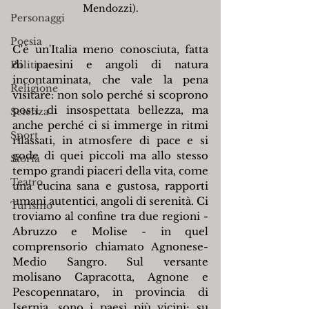
Mendozzi).
Personaggi
Poesia
C'è un'Italia meno conosciuta, fatta 
di paesini e angoli di natura 
Politica
incontaminata, che vale la pena 
Religione
visitare: non solo perché si scoprono 
posti di insospettata bellezza, ma 
Scienza
anche perché ci si immerge in ritmi 
Sport
rilassati, in atmosfere di pace e si 
gode di quei piccoli ma allo stesso 
Storia
tempo grandi piaceri della vita, come 
Teatro
una cucina sana e gustosa, rapporti 
umani autentici, angoli di serenità. Ci 
Turismo
troviamo al confine tra due regioni - 
Abruzzo e Molise - in quel 
comprensorio chiamato Agnonese-
Medio Sangro. Sul versante 
molisano Capracotta, Agnone e 
Pescopennataro, in provincia di 
Isernia, sono i paesi più vicini; su 