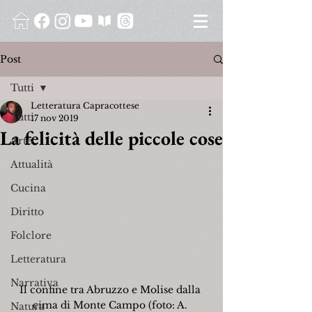
Post
Tutti
Letteratura Capracottese
Tutti
17 nov 2019
La felicità delle piccole cose
Arte
Attualità
Cucina
Diritto
Folclore
Letteratura
Narrativa
Il confine tra Abruzzo e Molise dalla 
cima di Monte Campo (foto: A. 
Natura