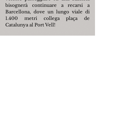
bisognerà continuare a recarsi a 
Barcellona, dove un lungo viale di 
1.400 metri collega plaça de 
Catalunya al Port Vell!
Filippo Di Tella
capracotta
secondaguerramondiale
filippoditella
torredellorologio
Storia
Mostra tutti
Post recenti