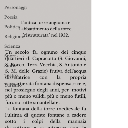
Personaggi
Poesia
L'antica torre angioina e 
Politica
l'abbattimento della torre 
"ristrutturata" nel 1952.
Religione
Scienza
Un secolo fa, ognuno dei cinque 
Sport
quartieri di Capracotta (S. Giovanni, 
S. Rocco, Terra Vecchia, S. Antonio e 
Storia
S. M. delle Grazie) fruiva dell'acqua 
Teatro
dissetatrice con la propria 
acquartierata fontana dispensatrice e, 
Turismo
nel prosieguo degli anni, per  motivi 
più o meno validi, più o meno futili, 
furono tutte smantellate.
La fontana della torre medievale fu 
l'ultima di queste fontane a cadere 
sotto i colpi della mannaia 
distruttrice e si intreccia con le 