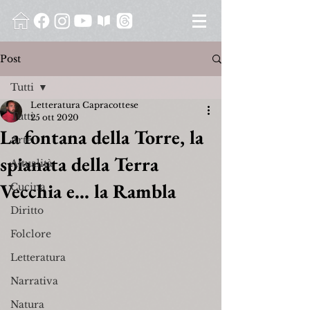
Post
Tutti
Letteratura Capracottese
Tutti
25 ott 2020
La fontana della Torre, la
Arte
spianata della Terra
Attualità
Vecchia e... la Rambla
Cucina
Diritto
Folclore
Letteratura
Narrativa
Natura