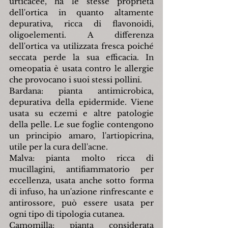
urticacee, ha le stesse proprietà 
dell'ortica in quanto altamente 
depurativa, ricca di flavonoidi, 
oligoelementi. A differenza 
dell'ortica va utilizzata fresca poiché 
seccata perde la sua efficacia. In 
omeopatia è usata contro le allergie 
che provocano i suoi stessi pollini.
Bardana: pianta antimicrobica, 
depurativa della epidermide. Viene 
usata su eczemi e altre patologie 
della pelle. Le sue foglie contengono 
un principio amaro, l'artiopicrina, 
utile per la cura dell'acne.
Malva: pianta molto ricca di 
mucillagini, antifiammatorio per 
eccellenza, usata anche sotto forma 
di infuso, ha un'azione rinfrescante e 
antirossore, può essere usata per 
ogni tipo di tipologia cutanea.
Camomilla: pianta considerata 