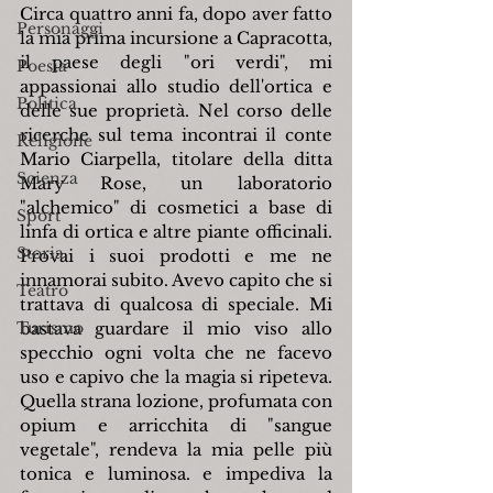
Circa quattro anni fa, dopo aver fatto 
Personaggi
la mia prima incursione a Capracotta, 
il paese degli "ori verdi", mi 
Poesia
appassionai allo studio dell'ortica e 
Politica
delle sue proprietà. Nel corso delle 
ricerche sul tema incontrai il conte 
Religione
Mario Ciarpella, titolare della ditta 
Scienza
Mary Rose, un laboratorio 
"alchemico" di cosmetici a base di 
Sport
linfa di ortica e altre piante officinali. 
Storia
Provai i suoi prodotti e me ne 
innamorai subito. Avevo capito che si 
Teatro
trattava di qualcosa di speciale. Mi 
Turismo
bastava guardare il mio viso allo 
specchio ogni volta che ne facevo 
uso e capivo che la magia si ripeteva. 
Quella strana lozione, profumata con 
opium e arricchita di "sangue 
vegetale", rendeva la mia pelle più 
tonica e luminosa. e impediva la 