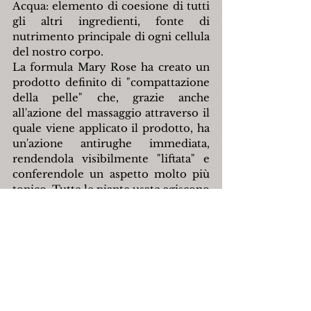
Acqua: elemento di coesione di tutti 
gli altri ingredienti, fonte di 
nutrimento principale di ogni cellula 
del nostro corpo.
La formula Mary Rose ha creato un 
prodotto definito di "compattazione 
della pelle" che, grazie anche 
all'azione del massaggio attraverso il 
quale viene applicato il prodotto, ha 
un'azione antirughe immediata, 
rendendola visibilmente "liftata" e 
conferendole un aspetto molto più 
tonico. Tutte le piante usate agiscono 
in sinergia con l'olio d'oliva 
rendendo il prodotto finale adatto a 
tutti i tipi di pelle. La formula si rifà a 
tradizioni antiche che fanno 
ricordare l'approccio alla bellezza e 
al benessere nell'antico Egitto. Se 
Cleopatra fosse nata ai giorni nostri e 