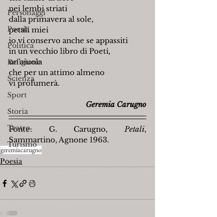
nei lembi striati
Personaggi
dalla primavera al sole,
Poesia
petali miei
io vi conservo anche se appassiti
Politica
in un vecchio libro di Poeti,
un'aiuola
Religione
che per un attimo almeno
Scienza
vi profumerà.
Sport
Geremia Carugno
Storia
Teatro
Fonte: G. Carugno, 
Petali
, 
Sammartino, Agnone 1963.
Turismo
geremiacarugno
Poesia