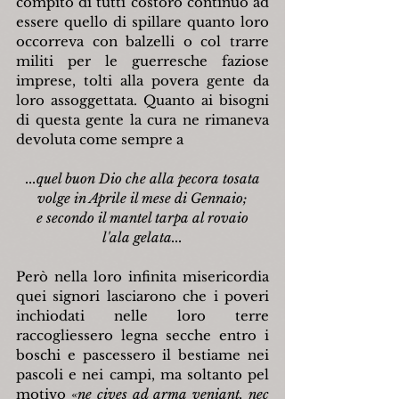
compito di tutti costoro continuò ad 
essere quello di spillare quanto loro 
occorreva con balzelli o col trarre 
militi per le guerresche faziose 
imprese, tolti alla povera gente da 
loro assoggettata. Quanto ai bisogni 
di questa gente la cura ne rimaneva 
devoluta come sempre a
...quel buon Dio che alla pecora tosata
volge in Aprile il mese di Gennaio;
e secondo il mantel tarpa al rovaio
l'ala gelata...
Però nella loro infinita misericordia 
quei signori lasciarono che i poveri 
inchiodati nelle loro terre 
raccogliessero legna secche entro i 
boschi e pascessero il bestiame nei 
pascoli e nei campi, ma soltanto pel 
motivo «
ne cives ad arma veniant, nec 