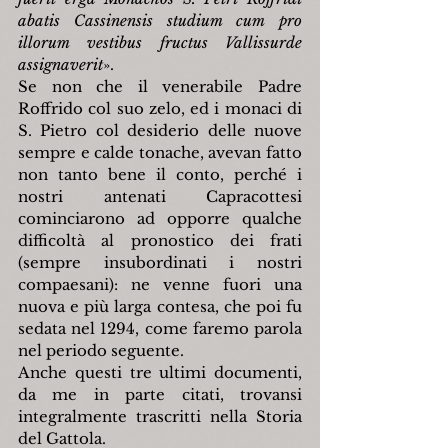
abatis Cassinensis studium cum pro 
illorum vestibus fructus Vallissurde 
assignaverit
».
Se non che il venerabile Padre 
Roffrido col suo zelo, ed i monaci di 
S. Pietro col desiderio delle nuove 
sempre e calde tonache, avevan fatto 
non tanto bene il conto, perché i 
nostri antenati Capracottesi 
cominciarono ad opporre qualche 
difficoltà al pronostico dei frati 
(sempre insubordinati i nostri 
compaesani): ne venne fuori una 
nuova e più larga contesa, che poi fu 
sedata nel 1294, come faremo parola 
nel periodo seguente.
Anche questi tre ultimi documenti, 
da me in parte citati, trovansi 
integralmente trascritti nella Storia 
del Gattola.