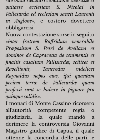
«
ab omni sæculari conditione liberasse et 
quitasse ecclesiam S. Nicolai in 
Vallesurda ed ecclesiam sancti Laurenti 
in Anglone
», e costoro dovettero 
obbligarcisi.
Nuova contestazione sorse in seguito 
«
inter fratrem Roffridum venerabile 
Præpositum S. Petri de Avellana et 
dominos de Capracotta de tenimentis et 
finaitis casalium Vallisurdæ, scilicet et 
Revellionis, Tancredus videlicet 
Raynaldus nepos eius, ipsi quantam 
peciem terræ de Vallesurdæ quam 
professi sunt se habere in pignore pro 
quinque solidis
».
I monaci di Monte Cassino ricorsero 
all'autorità competente regia o 
giudiziaria, la quale mandò a 
derimere la controversia Giovanni 
Magistro giudice di Capua, il quale 
ottenne la concordia delle parti, e 