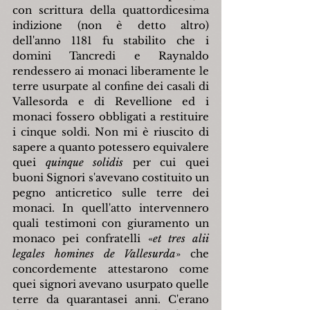
con scrittura della quattordicesima 
indizione (non è detto altro) 
dell'anno 1181 fu stabilito che i 
domini Tancredi e Raynaldo 
rendessero ai monaci liberamente le 
terre usurpate al confine dei casali di 
Vallesorda e di Revellione ed i 
monaci fossero obbligati a restituire 
i cinque soldi. Non mi è riuscito di 
sapere a quanto potessero equivalere 
quei 
quinque solidis
 per cui quei 
buoni Signori s'avevano costituito un 
pegno anticretico sulle terre dei 
monaci. In quell'atto intervennero 
quali testimoni con giuramento un 
monaco pei confratelli «
et tres alii 
legales homines de Vallesurda
» che 
concordemente attestarono come 
quei signori avevano usurpato quelle 
terre da quarantasei anni. C'erano 