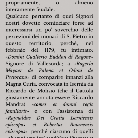
propriamente, o almeno 
interamente feudale.
Qualcuno pertanto di quei Signori 
nostri dovette cominciare forse ad 
interessarsi un po' soverchio delle 
percezioni dei monaci di S. Pietro in 
questo territorio, perché, nel 
febbraio del 1179, fu intimato: 
«
Domini Gualterio Buddon di Ragone
» 
Signore di Vallesorda; a «
Rogerio 
Mayaer de Palena et Odoni de 
Pectorano
» di comparire innanzi alla 
Magna Curia, convocata in Isernia da 
Riccardo de Molisio (che il Gattola 
giustamente annota essere Riccardo 
Mandra) «
comes et domni regis 
familiaris
» e con l'assistenza di 
«
Raynaldus Dei Gratia Iserniensis 
episcopus et Robertus Boianensis 
episcopus
», perché ciascuno di quelli 