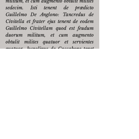
militum, et cum augmento obtulit milites 
sedecim. Isti tenent de prædicto 
Guillelmo De Anglono: Tancredus de 
Civitella et frater ejus tenent de eodem 
Guillelmo Civitellam quod est feudum 
duorum militum, et cum augmento 
obtulit milites quatuor et servientes 
quatuor. Joczolinus de Caccabone tenet 
Caccabonem quod est feudum duorum 
militum et cum augmento obtulit milites 
quatuor et servientes quatuor. Robertus 
De Maccla et frater ejus tenent Macclam, 
quod est feudum unius militis. Gentilis 
Senebaldus tenet Castellum novum 
[Castelluccio in Verrino?]
 quod est, ut 
dixit, feudum unius militis et cum 
augmento obtulit milites duos et 
servientes duos. Gualterius Baronus 
tenet Castellum Larronem 
[Castelbarone]
 quod est ut dixit, 
feudum unius militis et cum agumenti 