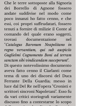
Che le terre sottoposte alla Signoria 
dei Borrello di Agnone fossero 
andate suddivise nel modo come 
poco innanzi ho fatto cenno, e che 
essi, coi propri suffeudatari, fossero 
tenuti a fornire di milizie il Conte al 
comando del quale erano soggetti, 
trovasi documentazione nel 
"
Catalogus Baronum Neapolitano in 
regno versantium, qui sub auspiciis 
Guglielmi Cognomento Boni ad terram 
sanctam sibi vindicandam susceperunt
".
Di questo notevolissimo documento 
aveva fatto cenno il Ciarlanti come 
tema di uno dei discorsi del Duca 
Ferrante Della Guardia; messo in 
luce dal Del Re nell'opera "Cronisti e 
scrittori sincroni Napoletani". Esso fu 
da vari critici storiografi variamente 
discusso fino a contestarne lo scopo 