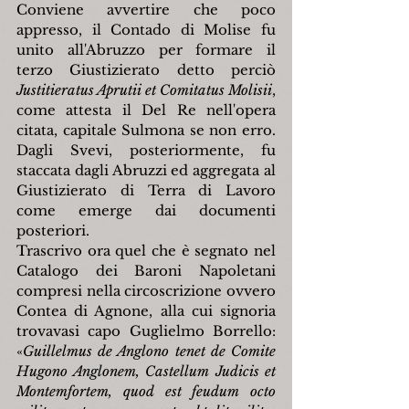
Conviene avvertire che poco 
appresso, il Contado di Molise fu 
unito all'Abruzzo per formare il 
terzo Giustizierato detto perciò 
Justitieratus Aprutii et Comitatus Molisii
, 
come attesta il Del Re nell'opera 
citata, capitale Sulmona se non erro. 
Dagli Svevi, posteriormente, fu 
staccata dagli Abruzzi ed aggregata al 
Giustizierato di Terra di Lavoro 
come emerge dai documenti 
posteriori.
Trascrivo ora quel che è segnato nel 
Catalogo dei Baroni Napoletani 
compresi nella circoscrizione ovvero 
Contea di Agnone, alla cui signoria 
trovavasi capo Guglielmo Borrello: 
«
Guillelmus de Anglono tenet de Comite 
Hugono Anglonem, Castellum Judicis et 
Montemfortem, quod est feudum octo 