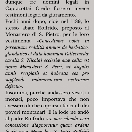
dunque tre uomini legali in 
Capracotta? Credo fossero invece 
testimoni legati da giuramento.
Pochi anni dopo, cioè nel 1189, lo 
stesso abate Roffrido, preposto al 
Monastero di S. Pietro, per le loro 
vestimenta: «
Concedimus vobis in 
perpetuum redditis annuos de herbatico, 
glandatico et data hominum Vallessurdæ 
casalis S. Nicolai ecclesiæ quæ cella est 
ipsius Monasterii S. Petri, ut singulis 
annis recipiatis et habeatis eos pro 
supplendo indumentorum vestrorum 
defectu
».
Insomma, purché andassero vestiti i 
monaci, poco importava che non 
avessero di che coprirsi i fanciulli dei 
poveri montanari. E la lode ne andò 
al padre Roffrido «
ex mox edenda vero 
concessione diagnoscitur quam ardens 
fuerit erga Monachos S. Petri Roffridi 