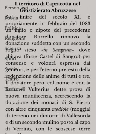
Il territoro di Capracotta nel 
Personaggi
Giustizierato Abruzzese
Sul finire del secolo XI, e 
Poesia
propriamente in febbraio del 1083 
Politica
un figlio o nipote del precedente 
donatore Borrello rinnovò la 
Religione
donazione suddetta con un secondo 
Scienza
rogito steso «
in Sangrum
» dove 
abitava (forse Castel di Sangro) per 
Sport
consenso e volontà espressa dai 
Storia
genitori, e per l'eterno pretesto della 
redenzione delle anime di tutti e tre. 
Teatro
Il donatore però, col nome e con la 
Turismo
firma di Vulterius, dette prova di 
nuova munificenza, accrescendo la 
dotazione dei monaci di S. Pietro 
con altre cinquanta 
modiole 
(moggia) 
di terreno nei dintorni di Vallesorda 
e di un secondo mulino posto al capo 
di Verrino, con le scoscese terre 