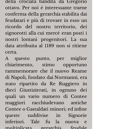
della crociata bandita da Gregorio 
ottavo. Per noi è interessante trarne 
conferma della gerarchia stabilita dai 
feudatari e più di trovare in esso un 
ricordo del nostro territorio, dei 
signorotti alla cui mercè eran posti i 
nostri lontani progenitori. La sua 
data attribuita al 1189 non si ritiene 
certa.
A questo punto, per miglior 
chiarimento, stimo opportuno 
rammemorare che il nuovo Reame 
di Napoli, fondato dai Normanni, era 
stato ripartito da Re Ruggiero in 
dieci Giustizierati, in ognuno dei 
quali un vario numero di Contee 
maggiori racchiudevano antiche 
Contee o Gastaldati minori; ed infine 
queste suddivise in Signorie 
inferiori. Tale fu la nuova e 
moltiplicata gerarchia feudale 