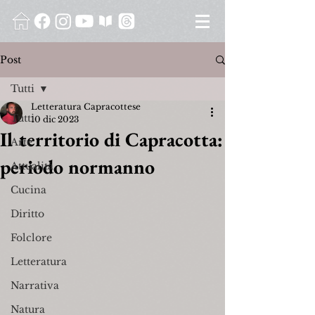
Post
Tutti
Letteratura Capracottese
Tutti
10 dic 2023
Il territorio di Capracotta:
Arte
periodo normanno
Attualità
Cucina
Diritto
Folclore
Letteratura
Narrativa
Natura