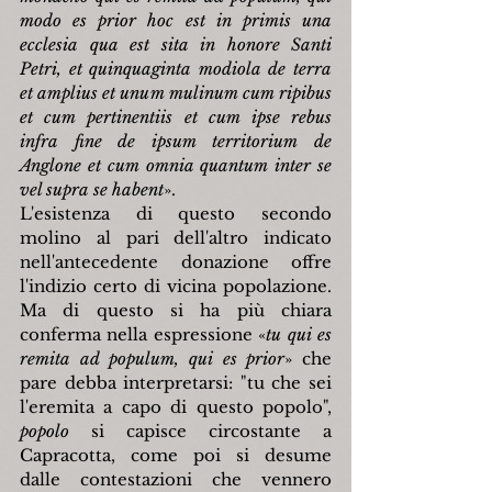
modo es prior hoc est in primis una 
ecclesia qua est sita in honore Santi 
Petri, et quinquaginta modiola de terra 
et amplius et unum mulinum cum ripibus 
et cum pertinentiis et cum ipse rebus 
infra fine de ipsum territorium de 
Anglone et cum omnia quantum inter se 
vel supra se habent
».
L'esistenza di questo secondo 
molino al pari dell'altro indicato 
nell'antecedente donazione offre 
l'indizio certo di vicina popolazione. 
Ma di questo si ha più chiara 
conferma nella espressione «
tu qui es 
remita ad populum, qui es prior
» che 
pare debba interpretarsi: "tu che sei 
l'eremita a capo di questo popolo", 
popolo 
si capisce circostante a 
Capracotta, come poi si desume 
dalle contestazioni che vennero 