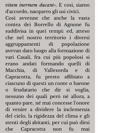
vitam inermem ducant
». E così, siamo 
d'accordo, nacquero gli usi civici.
Così avvenne che anche la vasta 
contea dei Borrello di Agnone fu 
suddivisa in quei tempi: ed, atteso 
che nel nostro territorio i diversi 
aggruppamenti di popolazione 
avevan dato luogo alla formazione di 
vari Casali, fra cui più popolosi si 
erano andati formando quelli di 
Macchia, di Vallesorda e di 
Capracotta, fu presto affibiato a 
ciascuno di questi un conte o barone 
o feudatario che dir si voglia, 
nessuno dei quali però né allora, a 
quanto pare, né mai concesse l'onore 
di venire a dividere la inclemenza 
del cielo, la rigidezza del clima e gli 
stenti degli abitanti, per cui può dirsi 
che Capracotta non fu mai 