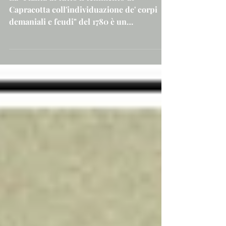
nella Capracotta del 1780
La "Pianta di tutto il tenimento di
Capracotta coll'individuazione de' corpi
demaniali e feudi" del 1780 è un
documento eccezionale per la conoscenza
del territorio capracottese del XVIII secolo,
giacché riporta i nomi delle località, dei
valloni e delle fonti più importanti del
tempo, con una scala geometrica di 1.000
passi...