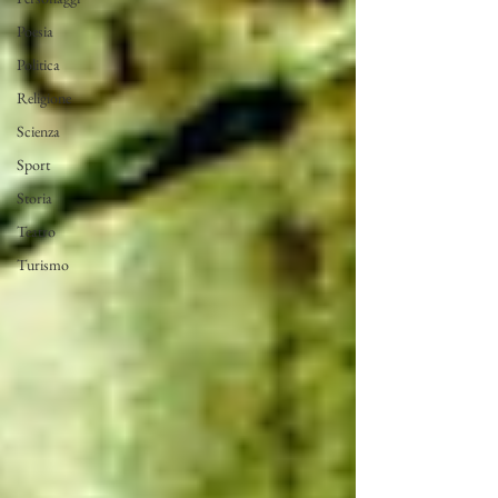
Poesia
Politica
Religione
Scienza
Sport
Storia
Teatro
Turismo