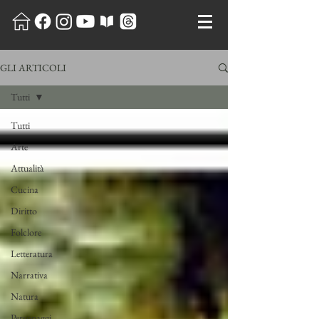
GLI ARTICOLI
Tutti
Tutti
Arte
Attualità
Cucina
Diritto
Folclore
Letteratura
Narrativa
Natura
Personaggi