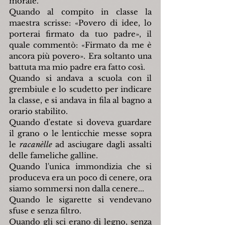
morale.
Quando al compito in classe la 
maestra scrisse: «Povero di idee, lo 
porterai firmato da tuo padre», il 
quale commentò: «Firmato da me è 
ancora più povero». Era soltanto una 
battuta ma mio padre era fatto così.
Quando si andava a scuola con il 
grembiule e lo scudetto per indicare 
la classe, e si andava in fila al bagno a 
orario stabilito.
Quando d'estate si doveva guardare 
il grano o le lenticchie messe sopra 
le 
racanèlle
 ad asciugare dagli assalti 
delle fameliche galline.
Quando l'unica immondizia che si 
produceva era un poco di cenere, ora 
siamo sommersi non dalla cenere...
Quando le sigarette si vendevano 
sfuse e senza filtro.
Quando gli sci erano di legno, senza 