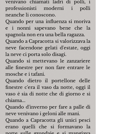
venivano chiamati ladri di polli, i 
professionisti moderni i polli 
neanche li conoscono.
Quando per una influenza si moriva 
e i nonni sapevano bene che la 
spagnola non era una bella ragazza.
Quando a Capracotta si valorizzava la 
neve facendone gelati d'estate, oggi 
la neve ci porta solo disagi.
Quando si mettevano le zanzariere 
alle finestre per non fare entrare le 
mosche e i tafani.
Quando dietro il portellone delle 
finestre c'era il vaso da notte, oggi il 
vaso è sia di notte che di giorno e si 
chiama...
Quando d'inverno per fare a palle di 
neve venivano i geloni alle mani.
Quando a Capracotta gli unici pesci 
erano quelli che si formavano la 
notte sulle grondaie e si mangiava 