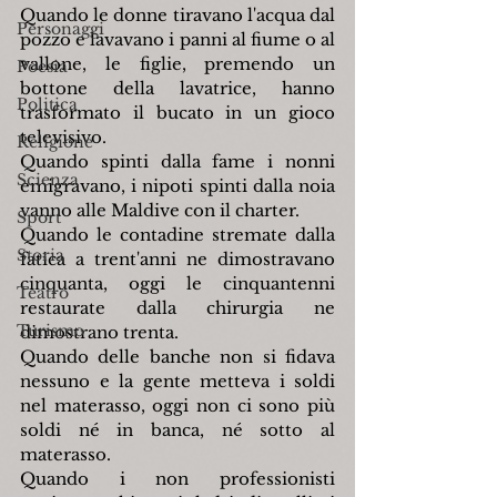
Quando le donne tiravano l'acqua dal 
Personaggi
pozzo e lavavano i panni al fiume o al 
vallone, le figlie, premendo un 
Poesia
bottone della lavatrice, hanno 
Politica
trasformato il bucato in un gioco 
televisivo.
Religione
Quando spinti dalla fame i nonni 
Scienza
emigravano, i nipoti spinti dalla noia 
vanno alle Maldive con il charter.
Sport
Quando le contadine stremate dalla 
Storia
fatica a trent'anni ne dimostravano 
cinquanta, oggi le cinquantenni 
Teatro
restaurate dalla chirurgia ne 
Turismo
dimostrano trenta.
Quando delle banche non si fidava 
nessuno e la gente metteva i soldi 
nel materasso, oggi non ci sono più 
soldi né in banca, né sotto al 
materasso.
Quando i non professionisti 