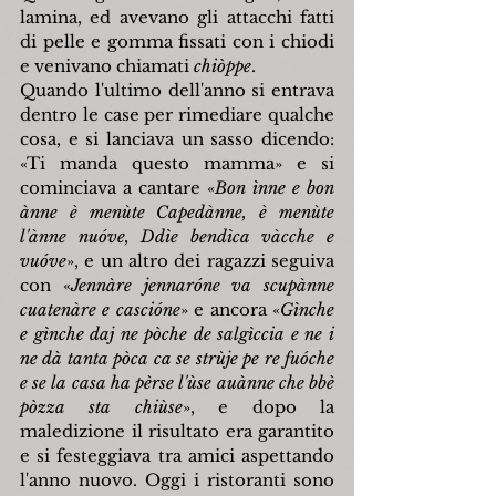
lamina, ed avevano gli attacchi fatti 
di pelle e gomma fissati con i chiodi 
e venivano chiamati 
chiòppe
.
Quando l'ultimo dell'anno si entrava 
dentro le case per rimediare qualche 
cosa, e si lanciava un sasso dicendo: 
«Ti manda questo mamma» e si 
cominciava a cantare «
Bon ìnne e bon 
ànne è menùte Capedànne, è menùte 
l'ànne nuóve, Ddìe bendìca vàcche e 
vuóve
», e un altro dei ragazzi seguiva 
con «
Jennàre jennaróne va scupànne 
cuatenàre e cascióne
» e ancora «
Gìnche 
e gìnche daj ne pòche de salgìccia e ne i 
ne dà tanta pòca ca se strùje pe re fuóche 
e se la casa ha pèrse l'ùse auànne che bbè 
pòzza sta chiùse
», e dopo la 
maledizione il risultato era garantito 
e si festeggiava tra amici aspettando 
l'anno nuovo. Oggi i ristoranti sono 