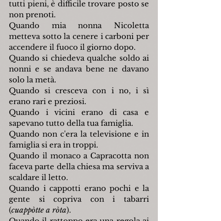
tutti pieni, è difficile trovare posto se 
non prenoti.
Quando mia nonna Nicoletta 
metteva sotto la cenere i carboni per 
accendere il fuoco il giorno dopo.
Quando si chiedeva qualche soldo ai 
nonni e se andava bene ne davano 
solo la metà.
Quando si cresceva con i no, i sì 
erano rari e preziosi.
Quando i vicini erano di casa e 
sapevano tutto della tua famiglia.
Quando non c'era la televisione e in 
famiglia si era in troppi.
Quando il monaco a Capracotta non 
faceva parte della chiesa ma serviva a 
scaldare il letto.
Quando i cappotti erano pochi e la 
gente si copriva con i tabarri 
(
cuappòtte a ròta
).
Quando il rattoppo era una regola ai 