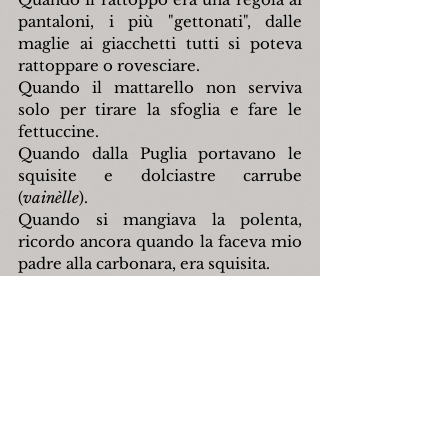
pantaloni, i più "gettonati", dalle 
maglie ai giacchetti tutti si poteva 
rattoppare o rovesciare.
Quando il mattarello non serviva 
solo per tirare la sfoglia e fare le 
fettuccine.
Quando dalla Puglia portavano le 
squisite e dolciastre carrube 
(
vainèlle
).
Quando si mangiava la polenta, 
ricordo ancora quando la faceva mio 
padre alla carbonara, era squisita.
Quando le nostre mamme facevano 
il pane ogni venti giorni da 
Pasqualino e, oltre alla farina, ci 
mettevano le patate, e si mangiava 
sempre pane fresco grazie al prestito 
delle pagnotte.
Quando si faceva merenda e il 
companatico era solo lo strutto, olio 