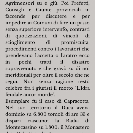
Agrimensori su e giù. Poi Prefetti, 
Consigli e Giunte provinciali in 
faccende per discutere e per 
impedire ai Comuni di fare un passo 
senza superiore intervenfo, contrasti 
di quotizzazioni, di vincoli, di 
scioglimento di promiscuità, 
procedimenti contro i 1avoratori che 
prendevano l'accetta o l'aratro ecco 
in pochi tratti il disastro 
sopravvenuto e che gravò su di noi 
meridionali per oltre il secolo che ne 
seguì. Non senza ragione restò 
celebre fra i giuristi il motto "L'Idra 
feudale ancor morde".
Esemplare fu il caso di Capracotta. 
Nel suo territorio il Duca aveva 
dominio su 6.800 tomoli di are 33 e 
dispari ciascuno; la Badia di 
Montecassino su 1.800: il Monastero 