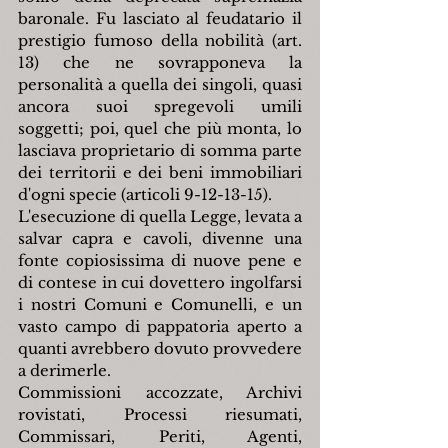
baronale. Fu lasciato al feudatario il 
prestigio fumoso della nobilità (art. 
13) che ne sovrapponeva la 
personalità a quella dei singoli, quasi 
ancora suoi spregevoli umili 
soggetti; poi, quel che più monta, lo 
lasciava proprietario di somma parte 
dei territorii e dei beni immobiliari 
d'ogni specie (articoli 9-12-13-15).
L'esecuzione di quella Legge, levata a 
salvar capra e cavoli, divenne una 
fonte copiosissima di nuove pene e 
di contese in cui dovettero ingolfarsi 
i nostri Comuni e Comunelli, e un 
vasto campo di pappatoria aperto a 
quanti avrebbero dovuto provvedere 
a derimerle.
Commissioni accozzate, Archivi 
rovistati, Processi riesumati, 
Commissari, Periti, Agenti, 