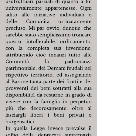
usufruttuari parziali di quanto a lui 
universalmente appartenesse. Ogni 
adito alle iniziative individuali o 
delle Comunità ostinatamente 
precluso. Mi par ovvio, dunque, che 
sarebbe stato semplicissimo troncare 
questo intollerabile ordinamento, 
con la completa sua inversione, 
attribuendo cioè innanzi tutto alle 
Comunità la padronanza 
patrimoniale, dei Demani feudali nel 
rispettivo territorio, ed assegnando 
al Barone tanta parte dei frutti e dei 
provventi dei beni sottratti alla sua 
disponibilità da restarne in grado di 
vivere con la famiglia in perpetuo 
più che decorosamente, oltre al 
lasciargli liberi i beni privati o 
burgensatici.
In quella Legge invece prevalse il 
soffio della deprecata supremazia 