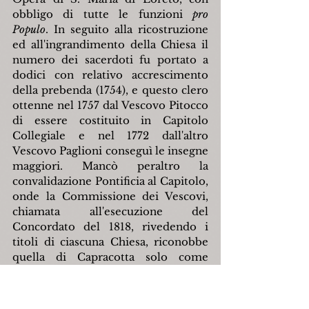
obbligo di tutte le funzioni 
pro 
Populo
. In seguito alla ricostruzione 
ed all'ingrandimento della Chiesa il 
numero dei sacerdoti fu portato a 
dodici con relativo accrescimento 
della prebenda (1754), e questo clero 
ottenne nel 1757 dal Vescovo Pitocco 
di essere costituito in Capitolo 
Collegiale e nel 1772 dall'altro 
Vescovo Paglioni conseguì le insegne 
maggiori. Mancò peraltro la 
convalidazione Pontificia al Capitolo, 
onde la Commissione dei Vescovi, 
chiamata all'esecuzione del 
Concordato del 1818, rivedendo i 
titoli di ciascuna Chiesa, riconobbe 
quella di Capracotta solo come 
Ricettizia numerata (1842). Nel 1854 
la Chiesa stessa fu elevata a vera 
Collegiata in via affatto eccezionale 