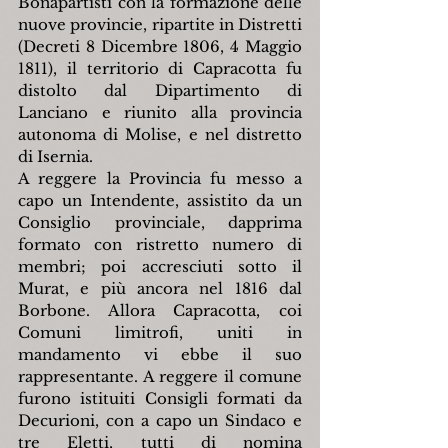
Bonapartisti con la formazione delle 
nuove provincie, ripartite in Distretti 
(Decreti 8 Dicembre 1806, 4 Maggio 
1811), il territorio di Capracotta fu 
distolto dal Dipartimento di 
Lanciano e riunito alla provincia 
autonoma di Molise, e nel distretto 
di Isernia.
A reggere la Provincia fu messo a 
capo un Intendente, assistito da un 
Consiglio provinciale, dapprima 
formato con ristretto numero di 
membri; poi accresciuti sotto il 
Murat, e più ancora nel 1816 dal 
Borbone. Allora Capracotta, coi 
Comuni limitrofi, uniti in 
mandamento vi ebbe il suo 
rappresentante. A reggere il comune 
furono istituiti Consigli formati da 
Decurioni, con a capo un Sindaco e 
tre Eletti, tutti di nomina 