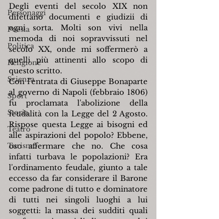
Degli eventi del secolo XIX non 
Personaggi
difettano documenti e giudizii di 
ogni sorta. Molti son vivi nella 
Poesia
memoda di noi sopravvissuti nel 
Politica
secolo XX, onde mi soffermerò a 
quelli più attinenti allo scopo di 
Religione
questo scritto.
Scienza
Con l'entrata di Giuseppe Bonaparte 
al governo di Napoli (febbraio 1806) 
Sport
fu proclamata l'abolizione della 
Storia
feudalità con la Legge del 2 Agosto. 
Rispose questa Legge ai bisogni ed 
Teatro
alle aspirazioni del popolo? Ebbene, 
Turismo
oso affermare che no. Che cosa 
infatti turbava le popolazioni? Era 
l'ordinamento feudale, giunto a tale 
eccesso da far considerare il Barone 
come padrone di tutto e dominatore 
di tutti nei singoli luoghi a lui 
soggetti: la massa dei sudditi quali 