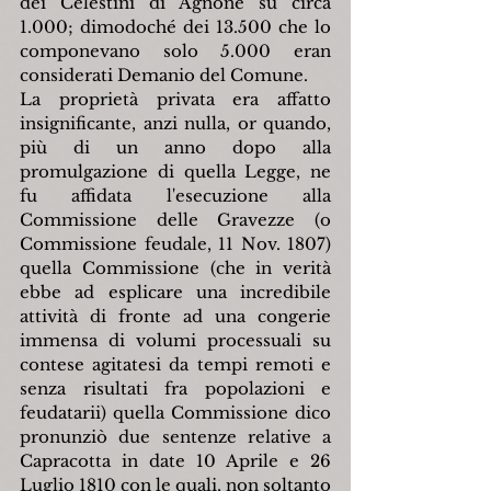
dei Celestini di Agnone su circa 
1.000; dimodoché dei 13.500 che lo 
componevano solo 5.000 eran 
considerati Demanio del Comune.
La proprietà privata era affatto 
insignificante, anzi nulla, or quando, 
più di un anno dopo alla 
promulgazione di quella Legge, ne 
fu affidata l'esecuzione alla 
Commissione delle Gravezze (o 
Commissione feudale, 11 Nov. 1807) 
quella Commissione (che in verità 
ebbe ad esplicare una incredibile 
attività di fronte ad una congerie 
immensa di volumi processuali su 
contese agitatesi da tempi remoti e 
senza risultati fra popolazioni e 
feudatarii) quella Commissione dico 
pronunziò due sentenze relative a 
Capracotta in date 10 Aprile e 26 
Luglio 1810 con le quali, non soltanto 