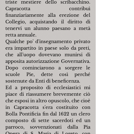
triste mestiere dello scribacchino. 
Capracotta contribuì 
finanziariamente alla erezione del 
Collegio, acquistando il diritto di 
tenervi un alunno paesano a metà 
retta annuale.
Qualche po' d'insegnamento privato 
era impartito in paese solo da preti, 
che all'uopo dovevano munirsi di 
apposita autorizzazione Governativa. 
Dopo cominciarono a sorgere le 
scuole Pie, dette così perché 
sostenute da Enti di beneficenza.
Ed a proposito di ecclesiastici mi 
piace di riassumere brevemente ciò 
che esposi in altro opuscolo, che cioè 
in Capracotta s'era costituito con 
Bolla Pontificia fin dal 1622 un clero 
composto di sette sacerdoti ed un 
parroco, sovvenzionati dalla Pia 
Opera di S. Maria di Loreto, con 