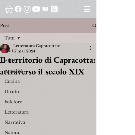
Post
Tutti
Letteratura Capracottese
Tutti
17 mar 2024
Il territorio di Capracotta:
Arte
attraverso il secolo XIX
Attualità
Cucina
Diritto
Folclore
Letteratura
Narrativa
Natura