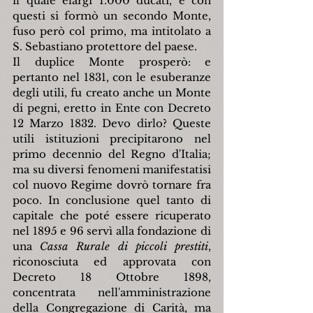
il quale elargì 1.000 ducati, e con 
questi si formò un secondo Monte, 
fuso però col primo, ma intitolato a 
S. Sebastiano protettore del paese.
Il duplice Monte prosperò: e 
pertanto nel 1831, con le esuberanze 
degli utili, fu creato anche un Monte 
di pegni, eretto in Ente con Decreto 
12 Marzo 1832. Devo dirlo? Queste 
utili istituzioni precipitarono nel 
primo decennio del Regno d'Italia; 
ma su diversi fenomeni manifestatisi 
col nuovo Regime dovrò tornare fra 
poco. In conclusione quel tanto di 
capitale che poté essere ricuperato 
nel 1895 e 96 servì alla fondazione di 
una 
Cassa Rurale di piccoli prestiti
, 
riconosciuta ed approvata con 
Decreto 18 Ottobre 1898, 
concentrata nell'amministrazione 
della Congregazione di Carità, ma 