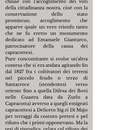
chiuse con l'accoglimento dei voti 
della cittadinanza nostra, cioè con la 
conservazione dello stato 
promiscuo, accoglimento che 
apparve quale un vero trionfo tanto 
che ne fu eretto un monumento 
dedicato ad Emanuele Gianturco, 
patrocinatore della causa dei 
capracottesi.
Pure concomitante si svolse un'altra 
contesa che si era andata agitando fin 
dal 1827 fra i coltivatori dei terreni 
nel piccolo feudo o terzo di 
Santacroce (stendentesi verso 
oriente fino a quella Difesa dei Bovi 
nelle Guastra data da Zurlo a 
Capracotta) avverso a quegli emigrati 
capracottesi a Deliceto Sig.ri Di Majo 
per terraggi da costoro pretesi e pel 
rifiuto che i primi opponevano. Ma la 
tesi di rivendica, celata col rifiuto dei 