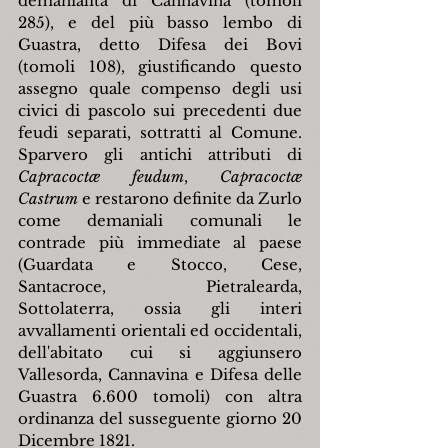
demanialità di Cannavina (tomoli 
285), e del più basso lembo di 
Guastra, detto Difesa dei Bovi 
(tomoli 108), giustificando questo 
assegno quale compenso degli usi 
civici di pascolo sui precedenti due 
feudi separati, sottratti al Comune. 
Sparvero gli antichi attributi di 
Capracoct
æ
 feudum
, 
Capracoct
æ
Castrum
 e restarono definite da Zurlo 
come demaniali comunali le 
contrade più immediate al paese 
(Guardata e Stocco, Cese, 
Santacroce, Pietralearda, 
Sottolaterra, ossia gli interi 
avvallamenti orientali ed occidentali, 
dell'abitato cui si aggiunsero 
Vallesorda, Cannavina e Difesa delle 
Guastra 6.600 tomoli) con altra 
ordinanza del susseguente giorno 20 
Dicembre 1821.