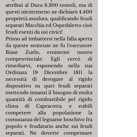
attribuì al Duca 6.300 tomoli, ma di 
questi nientemeno ne dichiarò 4.400 
proprietà assoluta, qualificando feudi 
separati Macchia ed Ospedaletto cioè 
feudi esenti da usi civici!
Primo ad imbattersi nella falla aperta 
da queste sentenze ne fu l'esecutore 
Biase Zurlo, eminente nostro 
comprovinciale. Egli cercò di 
rimediarvi, esponendo nella sua 
Ordinaza 19 Dicembre 1811 la 
necessità di derogare al rigido 
dispositivo su quei feudi separati 
mettendo innanzi il bisogno di molta 
quantità di combustibile pel rigido 
clima di Capracotta, e stabilì 
competere alla popolazione la 
comunanza del legname boschivo fra 
popolo e feudatario anche sui feudi 
separati. Ne dovette compensare 