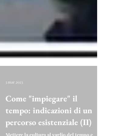
3 mar 2023
Come "impiegare" il
tempo: indicazioni di un