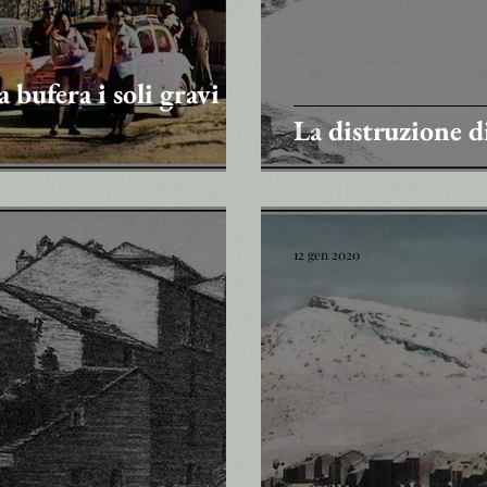
 bufera i soli gravi
La distruzione d
12 gen 2020