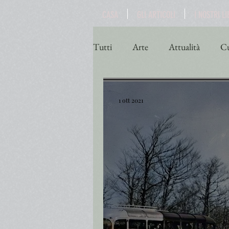
CASA
GLI ARTICOLI
I NOSTRI LI
Tutti
Arte
Attualità
Cu
Poesia
Politica
Religio
1 ott 2021