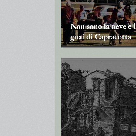
Non sono la neve e la
guai di Capracotta
24 mar 2020