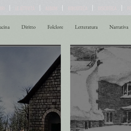
BRI
LE ATTIVITÀ
ALBUM
BIBLIOTECA
DISCOTECA
F
cina
Diritto
Folclore
Letteratura
Narrativa
ne
Scienza
Sport
Storia
Teatro
Turismo
24 mar 2020