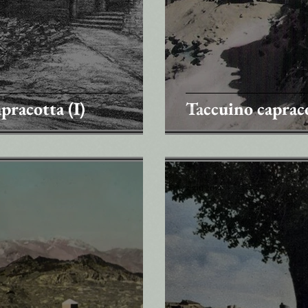
pracotta (I)
Taccuino caprac
2 giu 2019