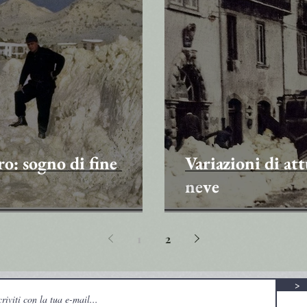
o: sogno di fine
Variazioni di att
neve
1
2
>