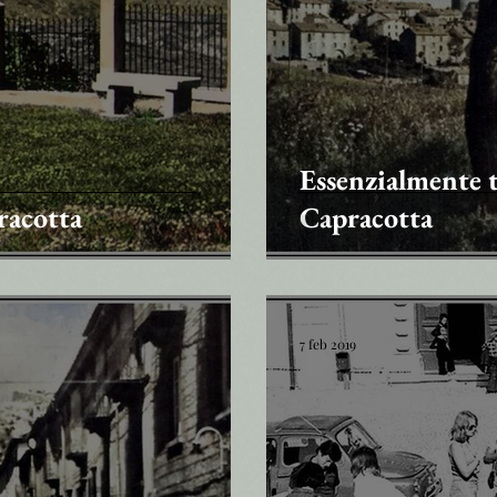
Essenzialmente t
racotta
Capracotta
7 feb 2019