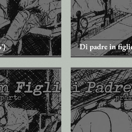
V)
Di padre in figlio
6 dic 2021