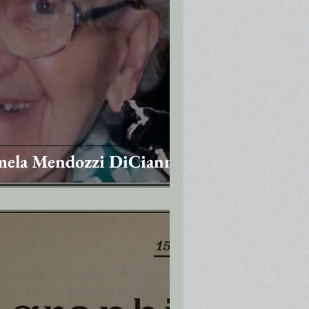
rmela Mendozzi DiCianno