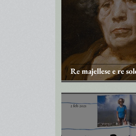
Re majellese e re sol
2 feb 2021