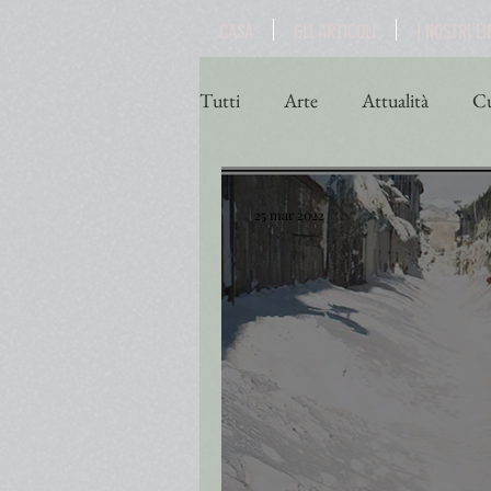
CASA
GLI ARTICOLI
I NOSTRI LI
Tutti
Arte
Attualità
Cu
Poesia
Politica
Religio
25 mar 2022