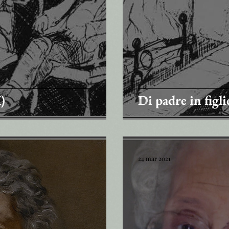
I)
Di padre in figlio
24 mar 2021