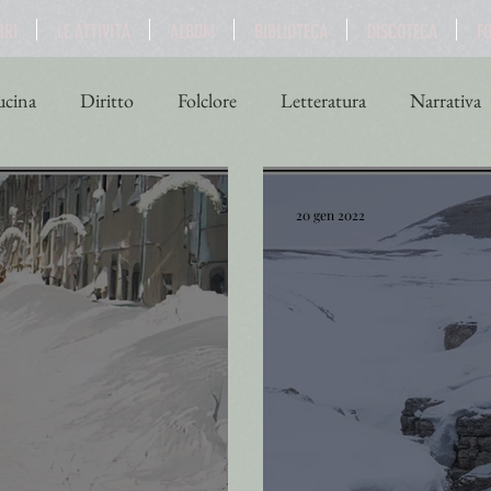
BRI
LE ATTIVITÀ
ALBUM
BIBLIOTECA
DISCOTECA
F
cina
Diritto
Folclore
Letteratura
Narrativa
ne
Scienza
Sport
Storia
Teatro
Turismo
20 gen 2022