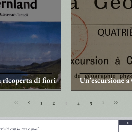
ricoperta di fiori
Un'escursione a 
1
2
3
4
5
>